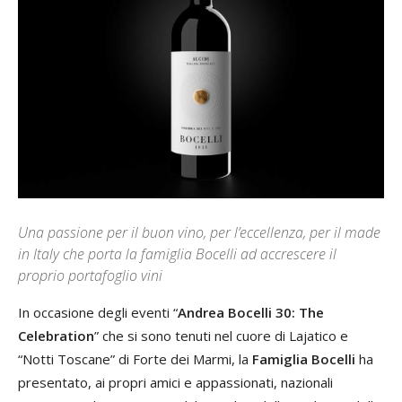
Una passione per il buon vino, per l’eccellenza, per il made
in Italy che porta la famiglia Bocelli ad accrescere il
proprio portafoglio vini
In occasione degli eventi “
Andrea Bocelli 30: The
Celebration
” che si sono tenuti nel cuore di Lajatico e
“Notti Toscane” di Forte dei Marmi, la
Famiglia Bocelli
ha
presentato, ai propri amici e appassionati, nazionali