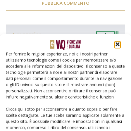
E-magazine
Tecniche, prodotti e servizi dalle aziende
Per fornire le migliori esperienze, noi e i nostri partner
utilizziamo tecnologie come i cookie per memorizzare e/o
accedere alle informazioni del dispositivo. Il consenso a queste
tecnologie permetterà a noi e ai nostri partner di elaborare
dati personali come il comportamento durante la navigazione
o gli ID univoci su questo sito e di mostrare annunci (non)
personalizzati. Non acconsentire o ritirare il consenso può
influire negativamente su alcune caratteristiche e funzioni.
Catalogo Aziende e Prodotti
Un modo semplice per cercare un'azienda o un
Clicca qui sotto per acconsentire a quanto sopra o per fare
prodotto!
scelte dettagliate. Le tue scelte saranno applicate solamente a
questo sito. È possibile modificare le impostazioni in qualsiasi
Cerca adesso
momento, compreso il ritiro del consenso, utilizzando i