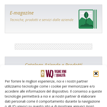
E-magazine
Tecniche, prodotti e servizi dalle aziende
Catalogo Aziende e Prodotti
Un modo semplice per cercare un'azienda o un
prodotto!
Per fornire le migliori esperienze, noi e i nostri partner
utilizziamo tecnologie come i cookie per memorizzare e/o
Cerca adesso
accedere alle informazioni del dispositivo. Il consenso a queste
tecnologie permetterà a noi e ai nostri partner di elaborare
dati personali come il comportamento durante la navigazione
o gli ID univoci su questo sito e di mostrare annunci (non)