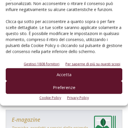
personalizzati. Non acconsentire o ritirare il consenso può
influire negativamente su alcune caratteristiche e funzioni.
Clicca qui sotto per acconsentire a quanto sopra o per fare
scelte dettagliate. Le tue scelte saranno applicate solamente a
questo sito. È possibile modificare le impostazioni in qualsiasi
momento, compreso il ritiro del consenso, utilizzando i
pulsanti della Cookie Policy o cliccando sul pulsante di gestione
del consenso nella parte inferiore dello schermo.
Gestisci 1808 fornitori
Per saperne di più su questi scopi
Salva il mio nome, email e sito web in questo browser per la
prossima volta che commento.
Accetta
Preferenze
Cookie Policy
Privacy Policy
E-magazine
Tecniche, prodotti e servizi dalle aziende