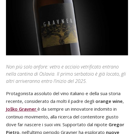
Non più solo anfore: vetro e acciaio vetrificato entrano
nella cantina di Oslavia. Il primo serbatoio è già locato, gli
altri arriveranno entro l’inizio del 2025.
Protagonista assoluto del vino italiano e della sua storia
recente, considerato da molti il padre degli
orange wine
,
Joško Gravner
è da sempre un innovatore indomito in
continuo movimento, alla ricerca del contenitore giusto
dove far nascere i suoi vini. Supportato dal nipote
Gregor
Pietro
, nell’ultimo periodo Gravner ha esplorato
nuove