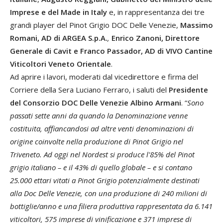
Imprese e del Made in Italy
e, in rappresentanza dei tre
grandi player del Pinot Grigio DOC Delle Venezie,
Massimo
Romani, AD di ARGEA S.p.A.
,
Enrico Zanoni, Direttore
Generale di Cavit
e Franco Passador, AD di VIVO Cantine
Viticoltori Veneto Orientale
.
Ad aprire i lavori, moderati dal vicedirettore e firma del
Corriere della Sera Luciano Ferraro, i saluti del
Presidente
del Consorzio DOC Delle Venezie Albino Armani
. “
Sono
passati sette anni da quando la Denominazione venne
costituita, affiancandosi ad altre venti denominazioni di
origine coinvolte nella produzione di Pinot Grigio nel
Triveneto. Ad oggi nel Nordest si produce l'85% del Pinot
grigio italiano – e il 43% di quello globale – e si contano
25.000 ettari vitati a Pinot Grigio potenzialmente destinati
alla Doc Delle Venezie, con una produzione di 240 milioni di
bottiglie/anno e una filiera produttiva rappresentata da 6.141
viticoltori, 575 imprese di vinificazione e 371 imprese di