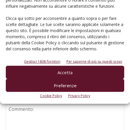
protagonista del confronto sul basso
personalizzati. Non acconsentire o ritirare il consenso può
grado naturale
influire negativamente su alcune caratteristiche e funzioni.
Clicca qui sotto per acconsentire a quanto sopra o per fare
Un ottimo bilancio 2025 per la Doc
scelte dettagliate. Le tue scelte saranno applicate solamente a
Delle Venezie
questo sito. È possibile modificare le impostazioni in qualsiasi
momento, compreso il ritiro del consenso, utilizzando i
pulsanti della Cookie Policy o cliccando sul pulsante di gestione
Una Dop economy da 20,7 miliardi,
del consenso nella parte inferiore dello schermo.
+25% sul 2020
Gestisci 1808 fornitori
Per saperne di più su questi scopi
Accetta
Preferenze
Cookie Policy
Privacy Policy
LASCIA UN COMMENTO