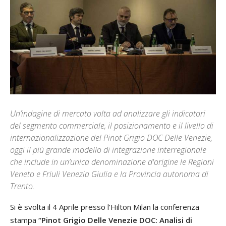
Un’indagine di mercato volta ad analizzare gli indicatori
del segmento commerciale, il posizionamento e il livello di
internazionalizzazione del Pinot Grigio DOC Delle Venezie,
oggi il più grande modello di integrazione interregionale
che include in un’unica denominazione d'origine le Regioni
Veneto e Friuli Venezia Giulia e la Provincia autonoma di
Trento.
Si è svolta il 4 Aprile presso l’Hilton Milan la conferenza
stampa
“Pinot Grigio Delle Venezie DOC: Analisi di