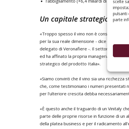
l'abbigliamento (+6,4 miliardi di euro).
scelte s
impostaz
pulsanti
Un capitale strategico da 
parte in
«Troppo spesso il vino non è considerato da
per la sua reale dimensione - dice
Maurizio 
delegato di Veronafiere -. Il settore, con le 
ed ha affinato la propria managerialità fino a
strategico del prodotto Italia».
«Siamo convinti che il vino sia una ricchezza st
che, come testimoniano i numeri presentati n
per l'ulteriore crescita debba necessariamen
«È questo anche il traguardo di un Vinitaly ch
parte delle proprie risorse in funzione di un 
della platea business e per il radicamento all