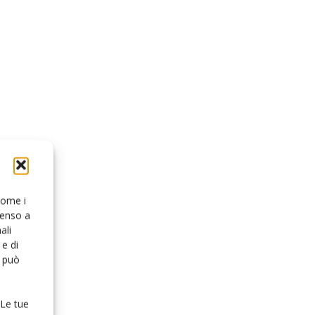
 come i
senso a
ali
e di
o può
 Le tue