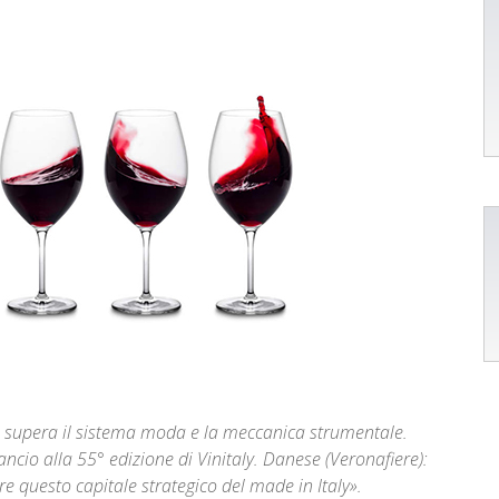
ino supera il sistema moda e la meccanica strumentale.
ancio alla 55° edizione di Vinitaly. Danese (Veronafiere):
re questo capitale strategico del made in Italy».