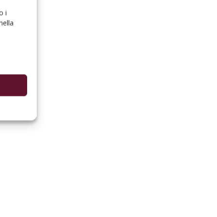
o i
nella