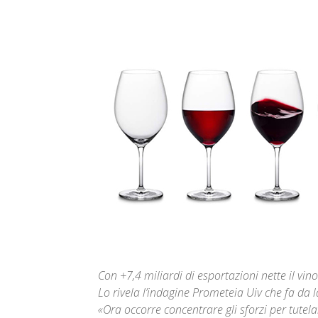
Con +7,4 miliardi di esportazioni nette il v
Lo rivela l’indagine Prometeia Uiv che fa da l
«Ora occorre concentrare gli sforzi per tutela