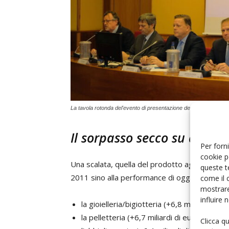
La tavola rotonda del'evento di presentazione del Vinitaly
Il sorpasso secco su abbig
Per forni
cookie p
Una scalata, quella del prodotto agricolo ital
queste t
2011 sino alla performance di oggi, con il sorp
come il 
mostrare
influire
la gioielleria/bigiotteria (+6,8 miliardi di eu
la pelletteria (+6,7 miliardi di euro);
Clicca q