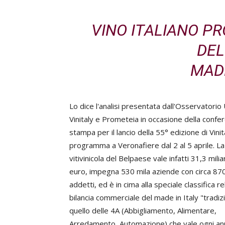
VINO ITALIANO P
DEL
MADE
Lo dice l'analisi presentata dall'Osservatorio 
Vinitaly e Prometeia in occasione della confe
stampa per il lancio della 55° edizione di Vinita
programma a Veronafiere dal 2 al 5 aprile. La 
vitivinicola del Belpaese vale infatti 31,3 miliar
euro, impegna 530 mila aziende con circa 870
addetti, ed è in cima alla speciale classifica rel
bilancia commerciale del made in Italy "tradiz
quello delle 4A (Abbigliamento, Alimentare,
Arredamento, Automazione) che vale ogni anno