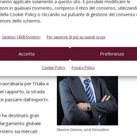
aranno applicate solamente a questo sito. È possibile modificare le
ioni in qualsiasi momento, compreso il ritiro del consenso, utilizzand
 della Cookie Policy o cliccando sul pulsante di gestione del consenso 
preservare
feriore dello schermo.
lla comunità economica
Gestisci 1808 fornitori
Per saperne di più su questi scopi
Danese
, amministratore
sue imprese, è cresciuto
Accetta
Preferenze
 diventare un capitale
Cookie Policy
Privacy Policy
raordinaria per l'Italia e
el rapporto, la strada
te passare dall'export».
e ha destinato gran
allargamento globale
Maurizio Danese, ad di Veronafiere
'estero sui mercati