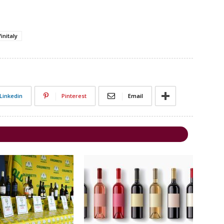
initaly
Linkedin
Pinterest
Email