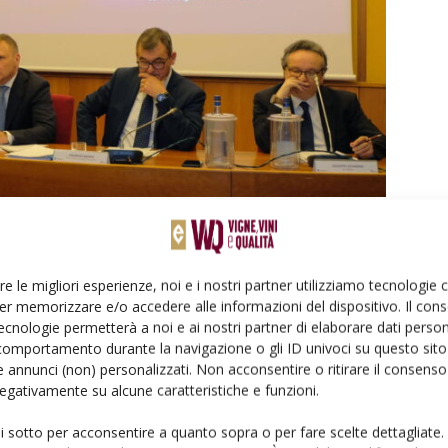
liamento e accessori
re le migliori esperienze, noi e i nostri partner utilizziamo tecnologie
er memorizzare e/o accedere alle informazioni del dispositivo. Il con
iano più richiesto nel mondo, partita dal quarto posto del
ecnologie permetterà a noi e ai nostri partner di elaborare dati person
asso su altri comparti icona del lifestyle italiano come:
comportamento durante la navigazione o gli ID univoci su questo sito 
 annunci (non) personalizzati. Non acconsentire o ritirare il consens
 negativamente su alcune caratteristiche e funzioni.
ro),
ui sotto per acconsentire a quanto sopra o per fare scelte dettagliate.