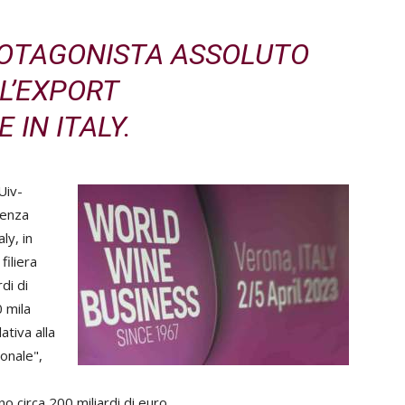
ROTAGONISTA ASSOLUTO
L’EXPORT
 IN ITALY.
Uiv-
renza
ly, in
filiera
di di
 mila
ativa alla
ionale",
 circa 200 miliardi di euro.