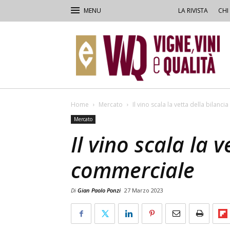
LA RIVISTA
CHI
VVQ
–
Vigne,
Vini
&
Qualità
Home
Mercato
Il vino scala la vetta della bilanc
Mercato
Il vino scala la v
commerciale
Di
Gian Paolo Ponzi
27 Marzo 2023