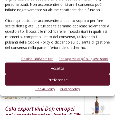
personalizzati. Non acconsentire o ritirare il consenso può
L'Esperto risponde
influire negativamente su alcune caratteristiche e funzioni.
I consigli di Terra e Vita agli agricoltori
Clicca qui sotto per acconsentire a quanto sopra o per fare
Cerca adesso
scelte dettagliate. Le tue scelte saranno applicate solamente a
questo sito. È possibile modificare le impostazioni in qualsiasi
momento, compreso il ritiro del consenso, utilizzando i
pulsanti della Cookie Policy o cliccando sul pulsante di gestione
del consenso nella parte inferiore dello schermo.
Gestisci 1808 fornitori
Per saperne di più su questi scopi
Accetta
Preferenze
Dalla stessa categoria
Cookie Policy
Privacy Policy
MERCATO
29 Luglio 2026
Cala export vini Dop europei
nel I quadrimestre, Italia -6,2%