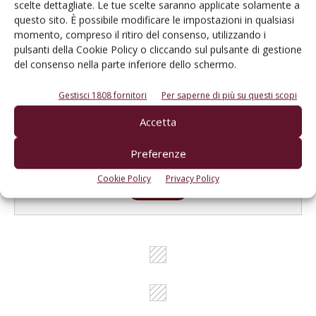
scelte dettagliate. Le tue scelte saranno applicate solamente a
Un modo semplice per cercare un'azienda o un
questo sito. È possibile modificare le impostazioni in qualsiasi
prodotto!
momento, compreso il ritiro del consenso, utilizzando i
pulsanti della Cookie Policy o cliccando sul pulsante di gestione
Cerca adesso
del consenso nella parte inferiore dello schermo.
Gestisci 1808 fornitori
Per saperne di più su questi scopi
Accetta
L'Esperto risponde
Preferenze
I consigli di Terra e Vita agli agricoltori
Cookie Policy
Privacy Policy
Cerca adesso