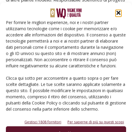
innovativi con focus sullo sviluppo di biotecnologie
sostenibili, genome editing e cisgenesi per migliorare
Per fornire le migliori esperienze, noi e i nostri partner
resistenza a Peronospora, Oidio e stress idrico. Editor e
utilizziamo tecnologie come i cookie per memorizzare e/o
revisore internazionale, membro di società scientifiche
accedere alle informazioni del dispositivo. Il consenso a queste
europee, con abilitazione a professore universitario in
tecnologie permetterà a noi e ai nostri partner di elaborare
Patologia e Fisiologia vegetale.
dati personali come il comportamento durante la navigazione
o gli ID univoci su questo sito e di mostrare annunci (non)
personalizzati. Non acconsentire o ritirare il consenso può
Zootecnica e Acquacoltura - Angelo Coletta:
medico
influire negativamente su alcune caratteristiche e funzioni.
veterinario iscritto all’Albo, esperto in benessere animale e
difesa fitosanitaria ed igiene degli alimenti di origine
Clicca qui sotto per acconsentire a quanto sopra o per fare
animale, con una lunga esperienza nel settore zootecnico.
scelte dettagliate. Le tue scelte saranno applicate solamente a
questo sito. È possibile modificare le impostazioni in qualsiasi
Direttore Generale dell’Associazione RIS Bufala (Ricerca,
momento, compreso il ritiro del consenso, utilizzando i
Innovazione e Selezione per la Bufala), riconosciuto dal
pulsanti della Cookie Policy o cliccando sul pulsante di gestione
Masaf, come Ente Selezionatore che si occupa
del consenso nella parte inferiore dello schermo.
principalmente di miglioramento genetico della Bufala,
sanità e benessere animale, valorizzazione delle
Gestisci 1808 fornitori
Per saperne di più su questi scopi
produzioni e sviluppo sostenibile dell’intera filiera bufalina,