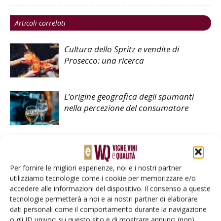
Articoli correlati
Cultura dello Spritz e vendite di
Prosecco: una ricerca
L’origine geografica degli spumanti
nella percezione del consumatore
Italian Wine Brands, positiva la
semestrale 2023
Per fornire le migliori esperienze, noi e i nostri partner
utilizziamo tecnologie come i cookie per memorizzare e/o
accedere alle informazioni del dispositivo. Il consenso a queste
tecnologie permetterà a noi e ai nostri partner di elaborare
dati personali come il comportamento durante la navigazione
o gli ID univoci su questo sito e di mostrare annunci (non)