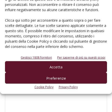
1 commento
personalizzati. Non acconsentire o ritirare il consenso può
influire negativamente su alcune caratteristiche e funzioni.
Le Colline del Prosecco sono patrimonio
Unesco - VVQ - Vigne, Vini & Qualità
Clicca qui sotto per acconsentire a quanto sopra o per fare
7 Luglio 2019 at 19:41
scelte dettagliate. Le tue scelte saranno applicate solamente a
[…] Colline trevigiane nella lista dei paesaggi culturali
questo sito. È possibile modificare le impostazioni in qualsiasi
da tutelare come patrimonio dell’umanità (ne
momento, compreso il ritiro del consenso, utilizzando i
avevamo parlato qui). I 97 Km2 di declivi vitati e di
pulsanti della Cookie Policy o cliccando sul pulsante di gestione
borghi della Sinistra Piave tra Conegliano e
del consenso nella parte inferiore dello schermo.
Valdobbiadene […]
Risposta
Gestisci 1808 fornitori
Per saperne di più su questi scopi
Accetta
LASCIA UN COMMENTO
Preferenze
Cookie Policy
Privacy Policy