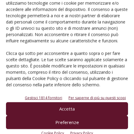
utilizziamo tecnologie come i cookie per memorizzare e/o
Catalogo Aziende e Prodotti
accedere alle informazioni del dispositivo. Il consenso a queste
Un modo semplice per cercare un'azienda o un
tecnologie permetterà a noi e ai nostri partner di elaborare
prodotto!
dati personali come il comportamento durante la navigazione
o gli ID univoci su questo sito e di mostrare annunci (non)
Cerca adesso
personalizzati. Non acconsentire o ritirare il consenso può
influire negativamente su alcune caratteristiche e funzioni.
Clicca qui sotto per acconsentire a quanto sopra o per fare
scelte dettagliate. Le tue scelte saranno applicate solamente a
questo sito. È possibile modificare le impostazioni in qualsiasi
L'Esperto risponde
momento, compreso il ritiro del consenso, utilizzando i
I consigli di Terra e Vita agli agricoltori
pulsanti della Cookie Policy o cliccando sul pulsante di gestione
del consenso nella parte inferiore dello schermo.
Cerca adesso
Gestisci 1814 fornitori
Per saperne di più su questi scopi
Accetta
Preferenze
Cookie Policy
Privacy Policy