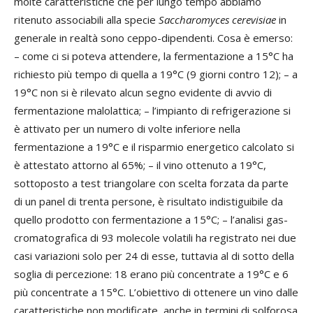
molte caratteristiche che per lungo tempo abbiamo
ritenuto associabili alla specie
Saccharomyces cerevisiae
in
generale in realtà sono ceppo-dipendenti. Cosa è emerso:
– come ci si poteva attendere, la fermentazione a 15°C ha
richiesto più tempo di quella a 19°C (9 giorni contro 12); – a
19°C non si è rilevato alcun segno evidente di avvio di
fermentazione malolattica; – l’impianto di refrigerazione si
è attivato per un numero di volte inferiore nella
fermentazione a 19°C e il risparmio energetico calcolato si
è attestato attorno al 65%; – il vino ottenuto a 19°C,
sottoposto a test triangolare con scelta forzata da parte
di un panel di trenta persone, è risultato indistiguibile da
quello prodotto con fermentazione a 15°C; – l’analisi gas-
cromatografica di 93 molecole volatili ha registrato nei due
casi variazioni solo per 24 di esse, tuttavia al di sotto della
soglia di percezione: 18 erano più concentrate a 19°C e 6
più concentrate a 15°C. L’obiettivo di ottenere un vino dalle
caratteristiche non modificate, anche in termini di solforosa