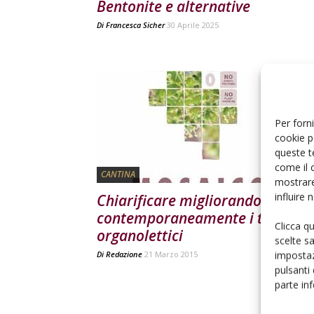
Bentonite e alternative
Di
Francesca Sicher
30 Aprile 2025
Per forni
cookie p
queste t
come il 
CANTINA
mostrare
influire
Chiarificare migliorando
contemporaneamente i tratti
Clicca q
organolettici
scelte s
impostaz
Di
Redazione
21 Marzo 2015
pulsanti
parte in