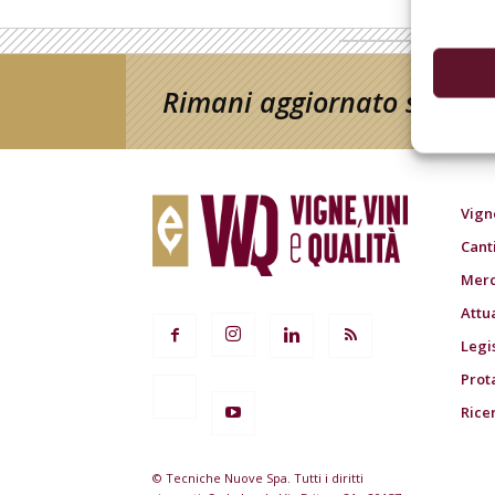
Rimani aggiornato sul mon
Vign
Cant
Merc
Attu
Legi
Prot
Rice
© Tecniche Nuove Spa. Tutti i diritti