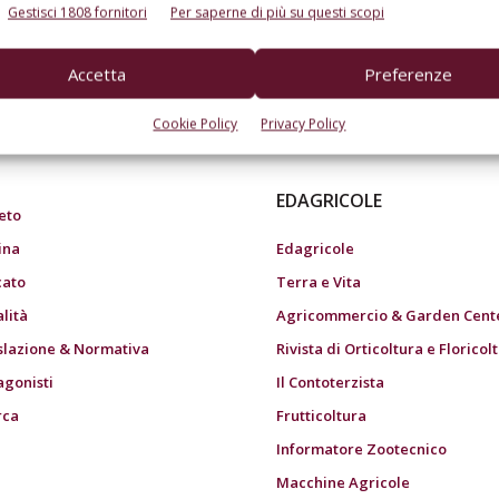
Gestisci 1808 fornitori
Per saperne di più su questi scopi
Accetta
Preferenze
do dell’agricoltura
Cookie Policy
Privacy Policy
EDAGRICOLE
eto
ina
Edagricole
ato
Terra e Vita
alità
Agricommercio & Garden Cent
slazione & Normativa
Rivista di Orticoltura e Floricol
agonisti
Il Contoterzista
rca
Frutticoltura
Informatore Zootecnico
Macchine Agricole