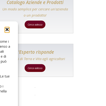
Catalogo Aziende e Prodotti
Un modo semplice per cercare un'azienda
o un prodotto!
Cerca adesso
 come i
senso a
L'Esperto risponde
ali
e di
I consigli di Terra e Vita agli agricoltori
o può
Cerca adesso
 Le tue
o i
nella