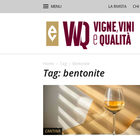
LA RIVISTA
CHI
VVQ
–
Vigne,
Vini
&
Qualità
Home
Tag
Bentonite
Tag: bentonite
CANTINA