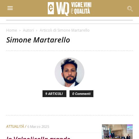
Home
Autori
Articoli di Simone Martarello
Simone Martarello
9 ARTICOLI
0 Commenti
ATTUALITÀ
6 Marzo 2025