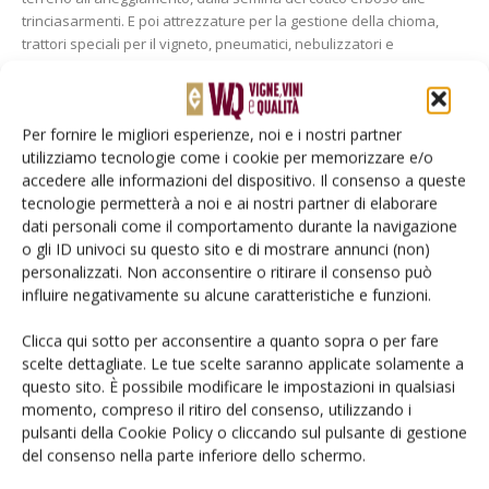
trinciasarmenti. E poi attrezzature per la gestione della chioma,
trattori speciali per il vigneto, pneumatici, nebulizzatori e
vendemmiatrici. Sono le macchine e le tecnologie che in
campo durante la quarta edizione di Nova Agricoltura in
Vigneto (giovedì...
Per fornire le migliori esperienze, noi e i nostri partner
Di
Simone Martarello
utilizziamo tecnologie come i cookie per memorizzare e/o
accedere alle informazioni del dispositivo. Il consenso a queste
tecnologie permetterà a noi e ai nostri partner di elaborare
ATTUALITÀ
21 Maggio 2018
dati personali come il comportamento durante la navigazione
o gli ID univoci su questo sito e di mostrare annunci (non)
Nova in Vigneto, nelle Marche
personalizzati. Non acconsentire o ritirare il consenso può
va in scena il futuro della...
influire negativamente su alcune caratteristiche e funzioni.
Il 7 giugno a Osimo (AN) quarta edizione di Nova Agricoltura in
Clicca qui sotto per acconsentire a quanto sopra o per fare
Vigneto tra i filari dell'azienda vitivinicola Umani Ronchi, con focus
scelte dettagliate. Le tue scelte saranno applicate solamente a
su cambiamento climatico, viticoltura di precisione, sostenibilità e
questo sito. È possibile modificare le impostazioni in qualsiasi
resistenze.
momento, compreso il ritiro del consenso, utilizzando i
Di
Simone Martarello
pulsanti della Cookie Policy o cliccando sul pulsante di gestione
del consenso nella parte inferiore dello schermo.