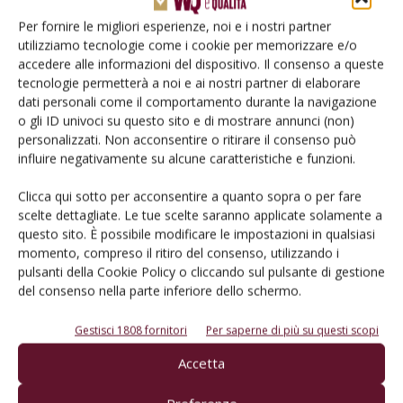
Per fornire le migliori esperienze, noi e i nostri partner
Salva il mio nome, email e sito web in questo browser per la
utilizziamo tecnologie come i cookie per memorizzare e/o
prossima volta che commento.
accedere alle informazioni del dispositivo. Il consenso a queste
tecnologie permetterà a noi e ai nostri partner di elaborare
dati personali come il comportamento durante la navigazione
o gli ID univoci su questo sito e di mostrare annunci (non)
personalizzati. Non acconsentire o ritirare il consenso può
influire negativamente su alcune caratteristiche e funzioni.
Clicca qui sotto per acconsentire a quanto sopra o per fare
E-magazine
scelte dettagliate. Le tue scelte saranno applicate solamente a
questo sito. È possibile modificare le impostazioni in qualsiasi
Tecniche, prodotti e servizi dalle aziende
momento, compreso il ritiro del consenso, utilizzando i
pulsanti della Cookie Policy o cliccando sul pulsante di gestione
del consenso nella parte inferiore dello schermo.
Gestisci 1808 fornitori
Per saperne di più su questi scopi
Accetta