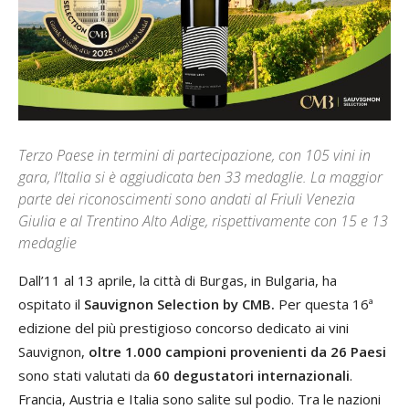
Terzo Paese in termini di partecipazione, con 105 vini in
gara, l’Italia si è aggiudicata ben 33 medaglie. La maggior
parte dei riconoscimenti sono andati al Friuli Venezia
Giulia e al Trentino Alto Adige, rispettivamente con 15 e 13
medaglie
Dall’11 al 13 aprile, la città di Burgas, in Bulgaria, ha
ospitato il
Sauvignon Selection by CMB.
Per questa 16ª
edizione del più prestigioso concorso dedicato ai vini
Sauvignon,
oltre 1.000 campioni provenienti da 26 Paesi
sono stati valutati da
60 degustatori internazionali
.
Francia, Austria e Italia sono salite sul podio. Tra le nazioni