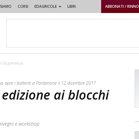
 SIAMO
CORSI
EDAGRICOLE
LIBRI
ABBONATI / RINN
chi di partenza
gia apre i battenti a Pordenone il 12 dicembre 2017
a edizione ai blocchi
onvegni e workshop