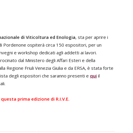
rnazionale di Viticoltura ed Enologia
, sta per aprire i
 di Pordenone ospiterà circa 150 espositori, per un
nvegni e workshop dedicati agli addetti ai lavori.
cinato dal Ministero degli Affari Esteri e della
a Regione Friuli Venezia Giulia e da ERSA, è stata forte
 lista degli espositori che saranno presenti e
qui
il
li.
questa prima edizione di R.I.V.E.