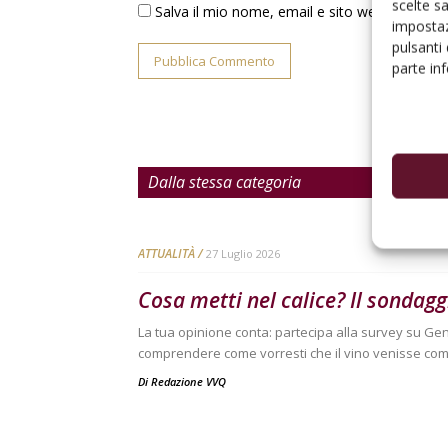
scelte s
Salva il mio nome, email e sito web in ques
impostaz
pulsanti
parte in
Dalla stessa categoria
ATTUALITÀ
27 Luglio 2026
Cosa metti nel calice? Il sondag
La tua opinione conta: partecipa alla survey su Ge
comprendere come vorresti che il vino venisse com
Di
Redazione VVQ