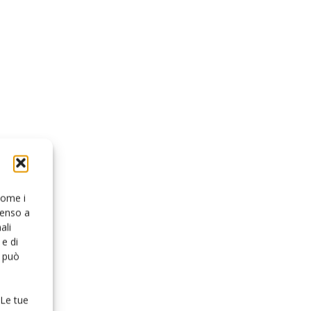
 come i
senso a
ali
e di
o può
 Le tue