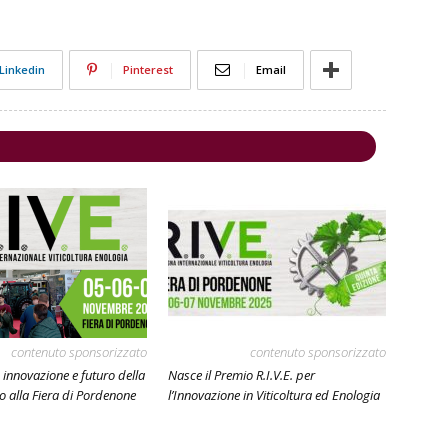
Linkedin
Pinterest
Email
contenuto sponsorizzato
contenuto sponsorizzato
, innovazione e futuro della
Nasce il Premio R.I.V.E. per
ino alla Fiera di Pordenone
l’Innovazione in Viticoltura ed Enologia