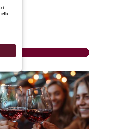
o i
nella