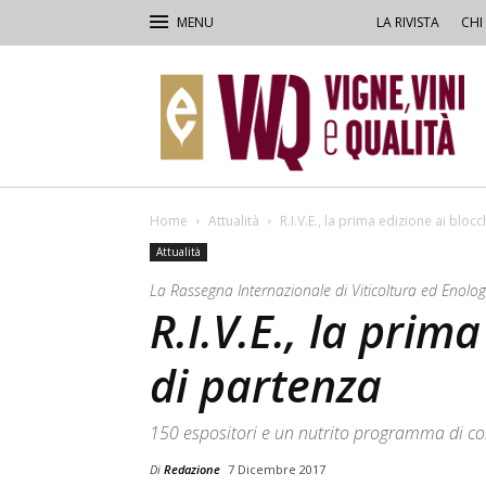
LA RIVISTA
CHI
VVQ
–
Vigne,
Vini
&
Qualità
Home
Attualità
R.I.V.E., la prima edizione ai bloc
Attualità
La Rassegna Internazionale di Viticoltura ed Enolo
R.I.V.E., la prim
di partenza
150 espositori e un nutrito programma di c
Di
Redazione
7 Dicembre 2017