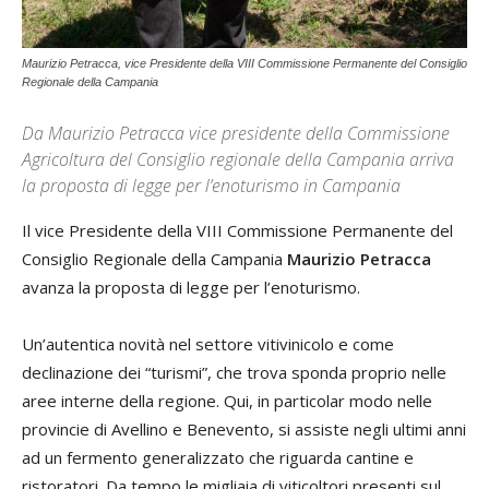
Maurizio Petracca, vice Presidente della VIII Commissione Permanente del Consiglio
Regionale della Campania
Da Maurizio Petracca vice presidente della Commissione
Agricoltura del Consiglio regionale della Campania arriva
la proposta di legge per l’enoturismo in Campania
Il vice Presidente della VIII Commissione Permanente del
Consiglio Regionale della Campania
Maurizio Petracca
avanza la proposta di legge per l’enoturismo.
Un’autentica novità nel settore vitivinicolo e come
declinazione dei “turismi”, che trova sponda proprio nelle
aree interne della regione. Qui, in particolar modo nelle
provincie di Avellino e Benevento, si assiste negli ultimi anni
ad un fermento generalizzato che riguarda cantine e
ristoratori. Da tempo le migliaia di viticoltori presenti sul