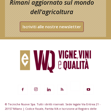
Rimani aggiornato sul mondo
dell’agricoltura
Iscriviti alle nostre newsletter
© Tecniche Nuove Spa. Tutti i diritti riservati. Sede legale Via Eritrea 21 -
20157 Milano | Codice fiscale, Partita IVA e Iscrizione al Registro delle