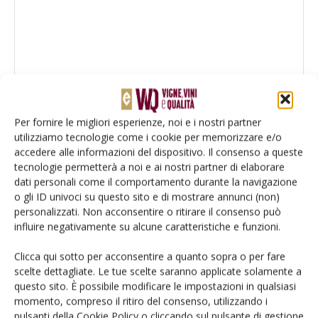
Per fornire le migliori esperienze, noi e i nostri partner
utilizziamo tecnologie come i cookie per memorizzare e/o
accedere alle informazioni del dispositivo. Il consenso a queste
tecnologie permetterà a noi e ai nostri partner di elaborare
dati personali come il comportamento durante la navigazione
o gli ID univoci su questo sito e di mostrare annunci (non)
personalizzati. Non acconsentire o ritirare il consenso può
influire negativamente su alcune caratteristiche e funzioni.
Salva il mio nome, email e sito web in questo browser per la
prossima volta che commento.
Clicca qui sotto per acconsentire a quanto sopra o per fare
scelte dettagliate. Le tue scelte saranno applicate solamente a
questo sito. È possibile modificare le impostazioni in qualsiasi
momento, compreso il ritiro del consenso, utilizzando i
pulsanti della Cookie Policy o cliccando sul pulsante di gestione