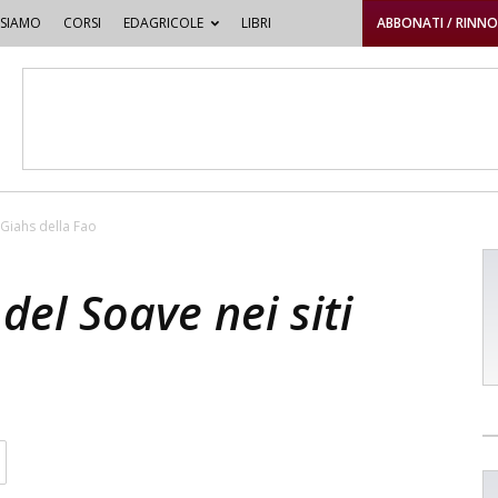
 SIAMO
CORSI
EDAGRICOLE
LIBRI
ABBONATI / RINN
i Giahs della Fao
 del Soave nei siti