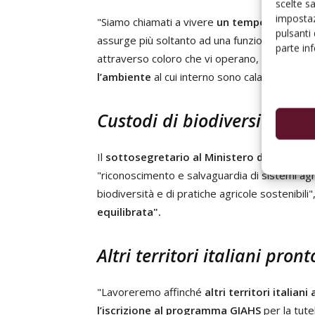
scelte s
impostaz
"Siamo chiamati a vivere
un tempo di gran
pulsanti
assurge più soltanto ad una funzione alimentar
parte in
attraverso coloro che vi operano, è di fatto
m
l’ambiente
al cui interno sono calate le nostr
Custodi di biodiversità e si
Il
sottosegretario al Ministero dell’Agricol
"riconoscimento e salvaguardia di sistemi agric
biodiversità e di pratiche agricole sostenibili
equilibrata".
Altri territori italiani pron
"Lavoreremo affinché
altri territori italian
l’iscrizione al programma GIAHS
per la tute