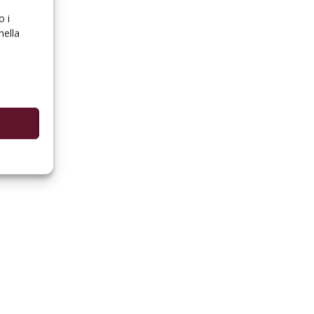
o i
nella