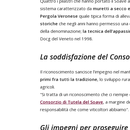
Quattro i pilastri che hanno portato il Soave 
sistema caratterizzato da
muretti a secco 
Pergola Veronese
quale tipica forma di all
storiche
che negli anni hanno permesso una cr
della denominazione;
la tecnica dell’appass
Docg del Veneto nel 1998.
La soddisfazione del Consor
Il riconoscimento sancisce l’impegno nel mante
primi fra tutti la tradizione
, lo sviluppo rur
agricoli.
"Si tratta di un riconoscimento che ci riempie 
Consorzio di Tutela del Soave
, a margine d
responsabilità che come viticoltori abbiamo".
Gli impegni per proseguire 