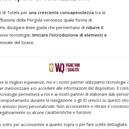
o di Tutela per
una crescente consapevolezza
tra la
diffusione della Pergola veronese quale forma di
temi; divulgare linee guida che permettano di
ridurre il
uove tecnologie; l
imitare l’introduzione di elementi e
zionale del Soave.
 del Soave
tema di difesa avanzata del Soave
, grazie ad incontri
re le migliori esperienze, noi e i nostri partner utilizziamo tecnologie
ispettoso della identità paesaggistica, delle specificità
er memorizzare e/o accedere alle informazioni del dispositivo. Il con
e il lavoro per il
mantenimento della biodiverstà
;
ecnologie permetterà a noi e ai nostri partner di elaborare dati person
e della gestione delle
risorse idriche
; favorire lo sviluppo
comportamento durante la navigazione o gli ID univoci su questo sito 
nesso alla stagionalità
, al vino e ai prodotti locali.
 annunci (non) personalizzati. Non acconsentire o ritirare il consens
 negativamente su alcune caratteristiche e funzioni.
servazione dell'ambiente
ui sotto per acconsentire a quanto sopra o per fare scelte dettagliate.