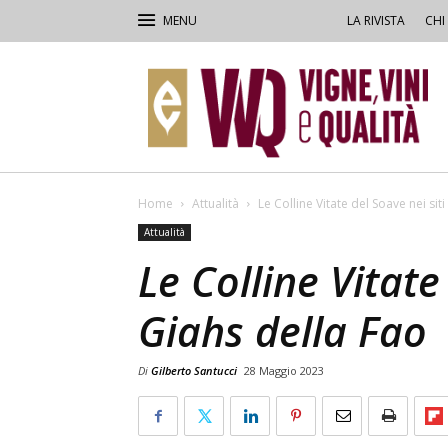
LA RIVISTA
CHI
VVQ
–
Vigne,
Vini
&
Qualità
Home
Attualità
Le Colline Vitate del Soave nei sit
Attualità
Le Colline Vitate
Giahs della Fao
Di
Gilberto Santucci
28 Maggio 2023