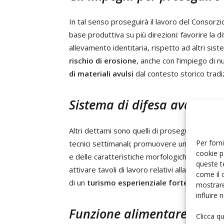
In tal senso proseguirà il lavoro del Consorzi
base produttiva su più direzioni: favorire la 
allevamento identitaria, rispetto ad altri sis
rischio di erosione
, anche con l’impiego di n
di materiali avulsi
dal contesto storico tradi
Sistema di difesa avanzata
Altri dettami sono quelli di proseguire col
Sis
Per forni
tecnici settimanali; promuovere un approccio r
cookie p
e delle caratteristiche morfologiche; proseguir
queste t
attivare tavoli di lavoro relativi alla question
come il 
di un
turismo esperienziale fortemente con
mostrare
influire
Funzione alimentare e con
Clicca q