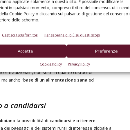
aranno applicate solamente a questo sito. È possibile modificare le
ioni in qualsiasi momento, compreso il ritiro del consenso, utilizzand
de cambiamento
- aggiunge Gini - dove l’agricoltura non
 della Cookie Policy o cliccando sul pulsante di gestione del consenso 
e, per quanto nobile e vitale: l’agricoltura oggi,
feriore dello schermo.
ezzo e strumento per mantenere e conservare
e stesse vite".
Gestisci 1808 fornitori
Per saperne di più su questi scopi
stemi agricoli
Accetta
Preferenze
Cookie Policy
Privacy Policy
tura, Luigi D’Eramo
, ha sottolineato l'importanza del
oli tradizionali", non solo “in quanto custodi di
", ma anche "
base di un’alimentazione sana ed
to a candidarsi
i abbiano la possibilità di candidarsi e ottenere
la dei paesaggi e dei sistemi rurali di interesse globale a