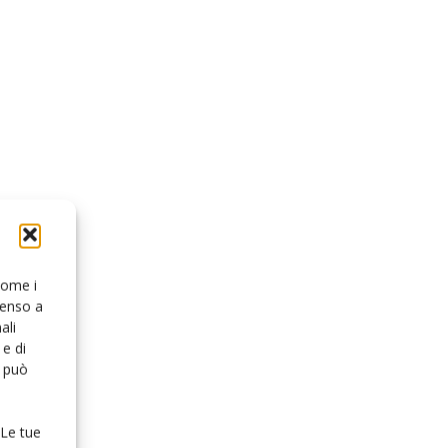
 come i
senso a
ali
e di
o può
 Le tue