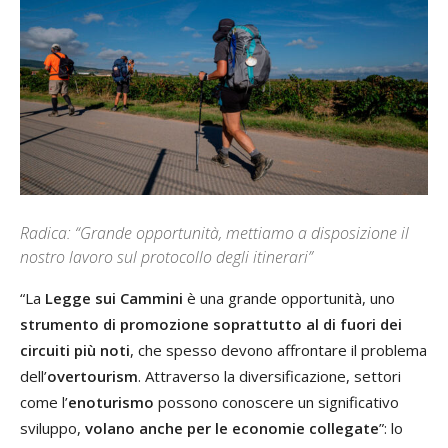
Radica: “Grande opportunità, mettiamo a disposizione il
nostro lavoro sul protocollo degli itinerari”
“La
Legge sui Cammini
è una grande opportunità, uno
strumento di promozione soprattutto al di fuori dei
circuiti più noti
, che spesso devono affrontare il problema
dell’
overtourism
. Attraverso la diversificazione, settori
come l’
enoturismo
possono conoscere un significativo
sviluppo,
volano anche per le economie collegate
”: lo