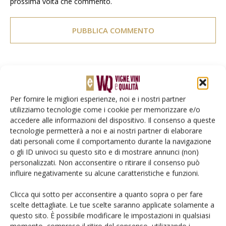
prossima volta che commento.
E-magazine
Tecniche, prodotti e servizi dalle aziende
Per fornire le migliori esperienze, noi e i nostri partner
utilizziamo tecnologie come i cookie per memorizzare e/o
accedere alle informazioni del dispositivo. Il consenso a queste
tecnologie permetterà a noi e ai nostri partner di elaborare
dati personali come il comportamento durante la navigazione
o gli ID univoci su questo sito e di mostrare annunci (non)
personalizzati. Non acconsentire o ritirare il consenso può
influire negativamente su alcune caratteristiche e funzioni.
Catalogo Aziende e Prodotti
Clicca qui sotto per acconsentire a quanto sopra o per fare
scelte dettagliate. Le tue scelte saranno applicate solamente a
Un modo semplice per cercare un'azienda o un
questo sito. È possibile modificare le impostazioni in qualsiasi
prodotto!