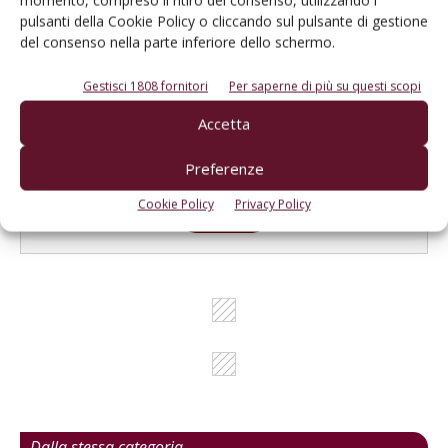
momento, compreso il ritiro del consenso, utilizzando i
pulsanti della Cookie Policy o cliccando sul pulsante di gestione
Cerca adesso
del consenso nella parte inferiore dello schermo.
Gestisci 1808 fornitori
Per saperne di più su questi scopi
Accetta
L'Esperto risponde
Preferenze
I consigli di Terra e Vita agli agricoltori
Cookie Policy
Privacy Policy
Cerca adesso
Dalla stessa categoria