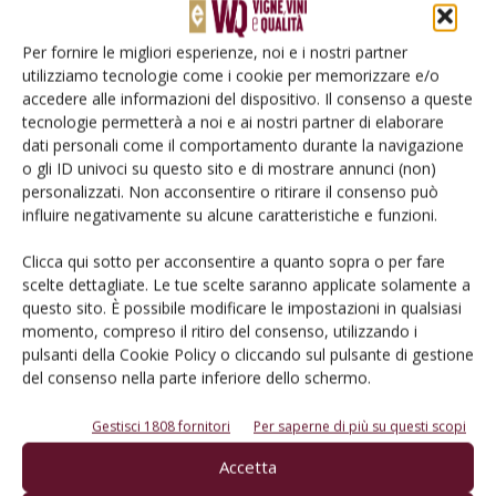
Catalogo Aziende e Prodotti
Per fornire le migliori esperienze, noi e i nostri partner
utilizziamo tecnologie come i cookie per memorizzare e/o
Un modo semplice per cercare un'azienda o un
accedere alle informazioni del dispositivo. Il consenso a queste
prodotto!
tecnologie permetterà a noi e ai nostri partner di elaborare
dati personali come il comportamento durante la navigazione
Cerca adesso
o gli ID univoci su questo sito e di mostrare annunci (non)
personalizzati. Non acconsentire o ritirare il consenso può
influire negativamente su alcune caratteristiche e funzioni.
Clicca qui sotto per acconsentire a quanto sopra o per fare
L'Esperto risponde
scelte dettagliate. Le tue scelte saranno applicate solamente a
questo sito. È possibile modificare le impostazioni in qualsiasi
I consigli di Terra e Vita agli agricoltori
momento, compreso il ritiro del consenso, utilizzando i
pulsanti della Cookie Policy o cliccando sul pulsante di gestione
Cerca adesso
del consenso nella parte inferiore dello schermo.
Gestisci 1808 fornitori
Per saperne di più su questi scopi
Accetta