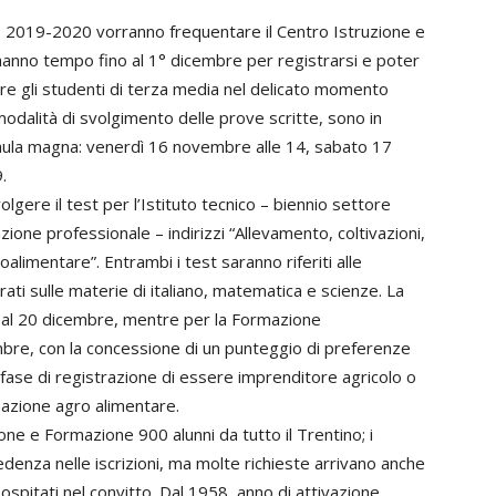
co 2019-2020 vorranno frequentare il Centro Istruzione e
nno tempo fino al 1° dicembre per registrarsi e poter
e gli studenti di terza media nel delicato momento
 modalità di svolgimento delle prove scritte, sono in
ula magna: venerdì 16 novembre alle 14, sabato 17
.
lgere il test per l’Istituto tecnico – biennio settore
ione professionale – indirizzi “Allevamento, coltivazioni,
limentare”. Entrambi i test saranno riferiti alle
ti sulle materie di italiano, matematica e scienze. La
17 al 20 dicembre, mentre per la Formazione
embre, con la concessione di un punteggio di preferenze
in fase di registrazione di essere imprenditore agricolo o
rmazione agro alimentare.
one e Formazione 900 alunni da tutto il Trentino; i
edenza nelle iscrizioni, ma molte richieste arrivano anche
 ospitati nel convitto. Dal 1958, anno di attivazione