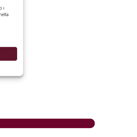
o i
nella