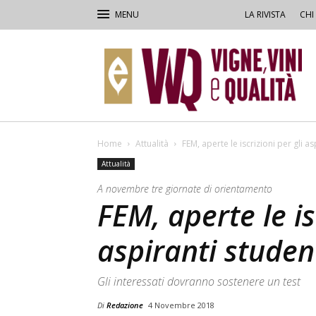
LA RIVISTA
CHI
VVQ
–
Vigne,
Vini
&
Qualità
Home
Attualità
FEM, aperte le iscrizioni per gli as
Attualità
A novembre tre giornate di orientamento
FEM, aperte le is
aspiranti studen
Gli interessati dovranno sostenere un test
Di
Redazione
4 Novembre 2018