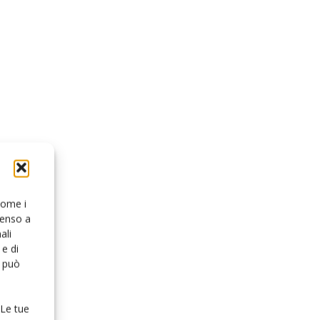
 come i
senso a
ali
e di
o può
 Le tue