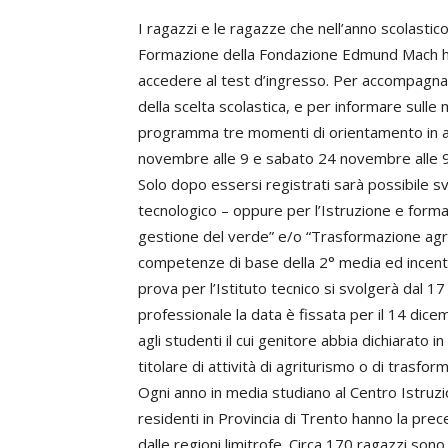
I ragazzi e le ragazze che nell’anno scolasti
Formazione della Fondazione Edmund Mach ha
accedere al test d’ingresso. Per accompagnar
della scelta scolastica, e per informare sulle
programma tre momenti di orientamento in a
novembre alle 9 e sabato 24 novembre alle 9
Solo dopo essersi registrati sarà possibile svo
tecnologico – oppure per l’Istruzione e formaz
gestione del verde” e/o “Trasformazione agroa
competenze di base della 2° media ed incentra
prova per l’Istituto tecnico si svolgerà dal 
professionale la data è fissata per il 14 dic
agli studenti il cui genitore abbia dichiarato 
titolare di attività di agriturismo o di trasfo
Ogni anno in media studiano al Centro Istruzi
residenti in Provincia di Trento hanno la prec
dalle regioni limitrofe. Circa 170 ragazzi sono