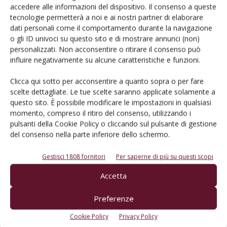
accedere alle informazioni del dispositivo. Il consenso a queste
Cerca adesso
tecnologie permetterà a noi e ai nostri partner di elaborare
dati personali come il comportamento durante la navigazione
o gli ID univoci su questo sito e di mostrare annunci (non)
personalizzati. Non acconsentire o ritirare il consenso può
influire negativamente su alcune caratteristiche e funzioni.
L'Esperto risponde
Clicca qui sotto per acconsentire a quanto sopra o per fare
I consigli di Terra e Vita agli agricoltori
scelte dettagliate. Le tue scelte saranno applicate solamente a
questo sito. È possibile modificare le impostazioni in qualsiasi
Cerca adesso
momento, compreso il ritiro del consenso, utilizzando i
pulsanti della Cookie Policy o cliccando sul pulsante di gestione
del consenso nella parte inferiore dello schermo.
Gestisci 1808 fornitori
Per saperne di più su questi scopi
Accetta
Preferenze
Cookie Policy
Privacy Policy
Dalla stessa categoria