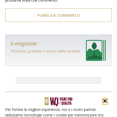
prossima volta che commento.
E-magazine
Tecniche, prodotti e servizi dalle aziende
Catalogo Aziende e Prodotti
Un modo semplice per cercare un'azienda o un
Per fornire le migliori esperienze, noi e i nostri partner
prodotto!
utilizziamo tecnologie come i cookie per memorizzare e/o