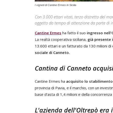
I vigneti di Cantine Ermes in Sicilia
Con 3.000 ettari vitati, terzo distretto del m
oggetto da tempo di attenzione da parte di imp
Cantine Ermes
ha fatto il suo
ingresso nell'
La realtà cooperativa siciliana,
già presente 
13.600 ettari e un fatturato da 130 milioni di e
sociale di Canneto.
Cantina di Canneto acquisi
Cantine Ermes ha
acquisito lo stabiliment
provincia di Pavia, e il marchio, con un invest
base d'asta di 1,4 milioni e della concorrenz
L'azienda dell'Oltrepò era 