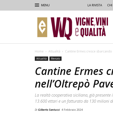
LA RIVISTA
CHI
VVQ
–
Vigne,
Vini
&
Qualità
Home
Attualità
Cantine Ermes cresce sbarcando 
Attualità
Mercato
Cantine Ermes c
nell’Oltrepò Pav
La realtà cooperativa siciliana, già presente i
13.600 ettari e un fatturato da 130 milioni d
Di
Gilberto Santucci
4 Febbraio 2024