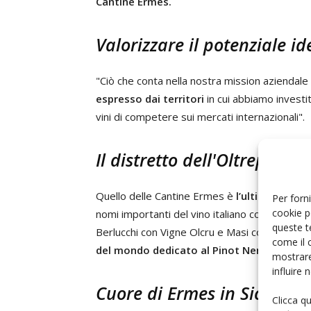
Cantine Ermes.
Valorizzare il potenziale id
"Ciò che conta nella nostra mission aziendale 
espresso dai territori
in cui abbiamo investit
vini di competere sui mercati internazionali".
Il distretto dell'Oltrepò te
Quello delle Cantine Ermes è
l’ultimo di una
Per forni
cookie p
nomi importanti del vino italiano come Cord
queste t
Berlucchi con Vigne Olcru e Masi con Casa Re
come il 
del mondo dedicato al Pinot Nero
.
mostrare
influire
Cuore di Ermes in Sicilia, c
Clicca q