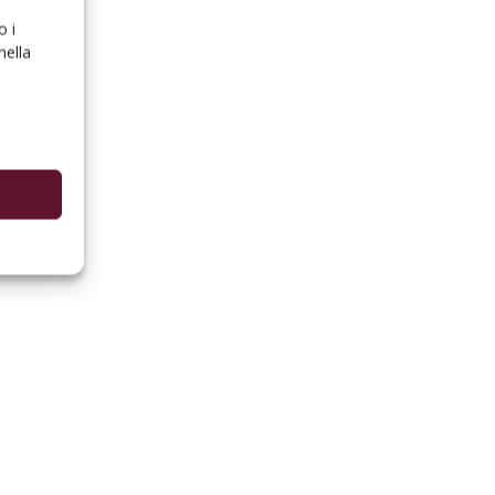
o i
nella