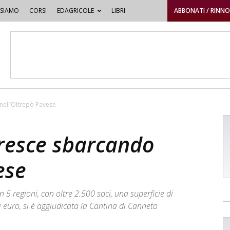
 SIAMO
CORSI
EDAGRICOLE
LIBRI
ABBONATI / RINN
nell’Oltrepò Pavese
resce sbarcando
ese
n 5 regioni, con oltre 2.500 soci, una superficie di
i euro, si è aggiudicata la Cantina di Canneto