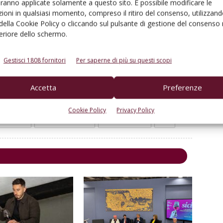
aranno applicate solamente a questo sito. È possibile modificare le
ilia, dove
custodisce anche le Tenute Orestiadi a
ioni in qualsiasi momento, compreso il ritiro del consenso, utilizzand
 della Cookie Policy o cliccando sul pulsante di gestione del consenso 
rande opera di land art al mondo,
“Il Cretto” di Burri
.
feriore dello schermo.
Gestisci 1808 fornitori
Per saperne di più su questi scopi
Accetta
Preferenze
Cookie Policy
Privacy Policy
Linkedin
Pinterest
Email