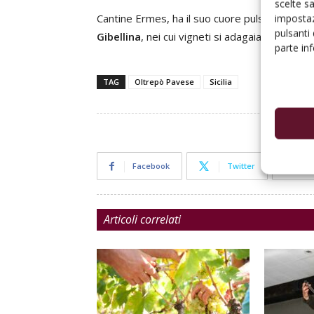
scelte s
Cantine Ermes, ha il suo cuore pulsante in Sic
impostaz
pulsanti
Gibellina
, nei cui vigneti si adagaia la più g
parte in
TAG
Oltrepò Pavese
Sicilia
Facebook
Twitter
Articoli correlati