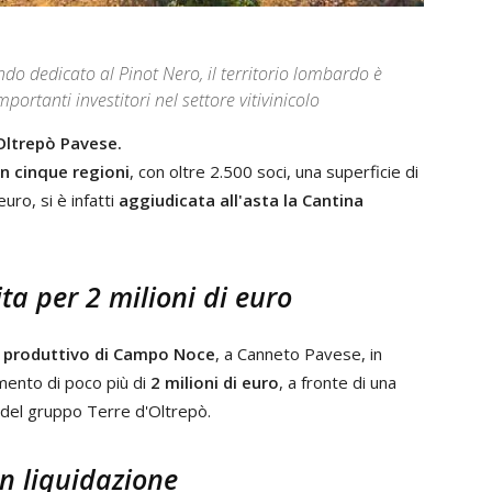
ondo dedicato al Pinot Nero, il territorio lombardo è
ortanti investitori nel settore vitivinicolo
Oltrepò Pavese.
in cinque regioni
, con oltre 2.500 soci, una superficie di
uro, si è infatti
aggiudicata all'asta la Cantina
ta per 2 milioni di euro
o produttivo di Campo Noce
, a Canneto Pavese, in
imento di poco più di
2 milioni di euro
, a fronte di una
a del gruppo Terre d'Oltrepò.
in liquidazione