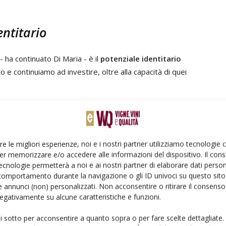
entitario
- ha continuato Di Maria - è il
potenziale identitario
o e continuiamo ad investire, oltre alla capacità di quei
rra di conquista
 serie di investimenti in terra di Oltrepò
arrivati da
re le migliori esperienze, noi e i nostri partner utilizziamo tecnologie
er memorizzare e/o accedere alle informazioni del dispositivo. Il con
ero con Tenuta San Giorgio, Tommasi con Caseo,
ecnologie permetterà a noi e ai nostri partner di elaborare dati person
, in una zona con
3.000 ettari vitati, terzo distretto
comportamento durante la navigazione o gli ID univoci su questo sito 
 annunci (non) personalizzati. Non acconsentire o ritirare il consens
 negativamente su alcune caratteristiche e funzioni.
ustode del "Cretto" di Burri
ui sotto per acconsentire a quanto sopra o per fare scelte dettagliate.