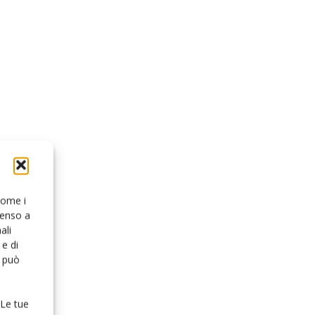
 come i
senso a
ali
e di
o può
 Le tue