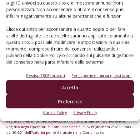
o gli ID univoci su questo sito e di mostrare annunci (non)
Iscriviti alle nostre newsletter
personalizzati. Non acconsentire o ritirare il consenso può
influire negativamente su alcune caratteristiche e funzioni.
Clicca qui sotto per acconsentire a quanto sopra o per fare
scelte dettagliate. Le tue scelte saranno applicate solamente a
questo sito. È possibile modificare le impostazioni in qualsiasi
momento, compreso il ritiro del consenso, utilizzando i
pulsanti della Cookie Policy o cliccando sul pulsante di gestione
del consenso nella parte inferiore dello schermo.
Gestisci 1808 fornitori
Per saperne di più su questi scopi
Accetta
Preferenze
© Tecniche Nuove Spa. Tutti i diritti riservati. Sede legale Via Eritrea 21 -
20157 Milano | Codice fiscale, Partita IVA e Iscrizione al Registro delle
Cookie Policy
Privacy Policy
imprese di Milano: 00753480151
Registrazione: N. 547 del 05/09/2006 Tribunale di Milano | Iscritta al ROC
Registro degli Operatori di Comunicazione al n. 6419 (delibera 236/01 Cons
del 30.6.01 dell'Autorità per le Garanzie nelle Comunicazioni