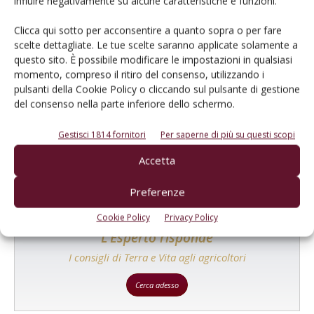
influire negativamente su alcune caratteristiche e funzioni.
Clicca qui sotto per acconsentire a quanto sopra o per fare
scelte dettagliate. Le tue scelte saranno applicate solamente a
questo sito. È possibile modificare le impostazioni in qualsiasi
momento, compreso il ritiro del consenso, utilizzando i
Catalogo Aziende e Prodotti
pulsanti della Cookie Policy o cliccando sul pulsante di gestione
del consenso nella parte inferiore dello schermo.
Un modo semplice per cercare un'azienda o un
prodotto!
Gestisci 1814 fornitori
Per saperne di più su questi scopi
Cerca adesso
Accetta
Preferenze
Cookie Policy
Privacy Policy
L'Esperto risponde
I consigli di Terra e Vita agli agricoltori
Cerca adesso