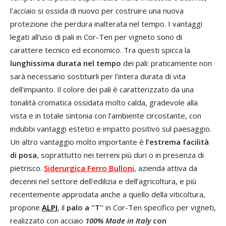
l’acciaio si ossida di nuovo per costruire una nuova
protezione che perdura inalterata nel tempo. I vantaggi
legati all'uso di pali in Cor-Ten per vigneto sono di
carattere tecnico ed economico. Tra questi spicca la
lunghissima durata nel tempo
dei pali: praticamente non
sarà necessario sostituirli per l'intera durata di vita
dell'impianto. Il colore dei pali è caratterizzato da una
tonalità cromatica ossidata molto calda, gradevole alla
vista e in totale sintonia con l’ambiente circostante, con
indubbi vantaggi estetici e impatto positivo sul paesaggio.
Un altro vantaggio molto importante è
l’estrema facilità
di posa
, soprattutto nei terreni più duri o in presenza di
pietrisco.
Siderurgica Ferro Bulloni
, azienda attiva da
decenni nel settore dell'edilizia e dell’agricoltura, e più
recentemente approdata anche a quello della viticoltura,
propone
ALPI
, il
palo a "T"
in Cor-Ten specifico per vigneti,
realizzato con acciaio
100% Made in Italy
con