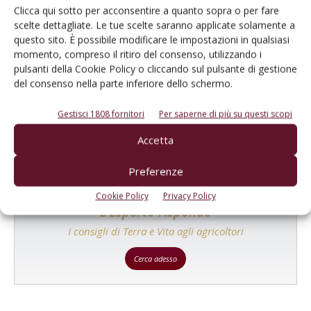
Clicca qui sotto per acconsentire a quanto sopra o per fare
scelte dettagliate. Le tue scelte saranno applicate solamente a
questo sito. È possibile modificare le impostazioni in qualsiasi
momento, compreso il ritiro del consenso, utilizzando i
Catalogo Aziende e Prodotti
pulsanti della Cookie Policy o cliccando sul pulsante di gestione
del consenso nella parte inferiore dello schermo.
Un modo semplice per cercare un'azienda o un
prodotto!
Gestisci 1808 fornitori
Per saperne di più su questi scopi
Cerca adesso
Accetta
Preferenze
Cookie Policy
Privacy Policy
L'Esperto risponde
I consigli di Terra e Vita agli agricoltori
Cerca adesso