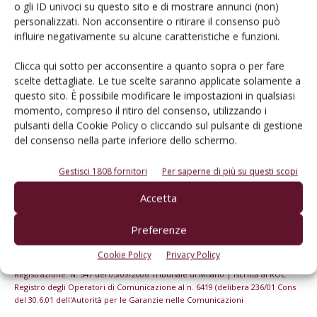
o gli ID univoci su questo sito e di mostrare annunci (non)
Iscriviti alle nostre newsletter
personalizzati. Non acconsentire o ritirare il consenso può
influire negativamente su alcune caratteristiche e funzioni.
Clicca qui sotto per acconsentire a quanto sopra o per fare
scelte dettagliate. Le tue scelte saranno applicate solamente a
questo sito. È possibile modificare le impostazioni in qualsiasi
momento, compreso il ritiro del consenso, utilizzando i
pulsanti della Cookie Policy o cliccando sul pulsante di gestione
del consenso nella parte inferiore dello schermo.
Gestisci 1808 fornitori
Per saperne di più su questi scopi
Accetta
Preferenze
© Tecniche Nuove Spa. Tutti i diritti riservati. Sede legale Via Eritrea 21 -
20157 Milano | Codice fiscale, Partita IVA e Iscrizione al Registro delle
Cookie Policy
Privacy Policy
imprese di Milano: 00753480151
Registrazione: N. 547 del 05/09/2006 Tribunale di Milano | Iscritta al ROC
Registro degli Operatori di Comunicazione al n. 6419 (delibera 236/01 Cons
del 30.6.01 dell'Autorità per le Garanzie nelle Comunicazioni