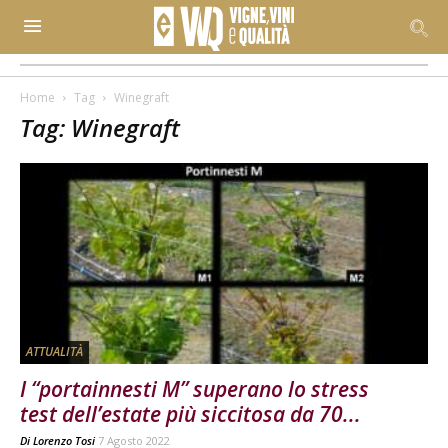
Home
Tag
Winegraft
Tag: Winegraft
ATTUALITÀ
I “portainnesti M” superano lo stress
test dell’estate più siccitosa da 70...
Di
Lorenzo Tosi
7 Agosto 2022