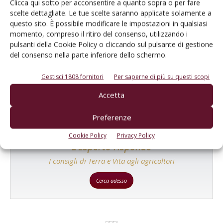
Clicca qui sotto per acconsentire a quanto sopra o per fare
scelte dettagliate. Le tue scelte saranno applicate solamente a
questo sito. È possibile modificare le impostazioni in qualsiasi
momento, compreso il ritiro del consenso, utilizzando i
Catalogo Aziende e Prodotti
pulsanti della Cookie Policy o cliccando sul pulsante di gestione
del consenso nella parte inferiore dello schermo.
Un modo semplice per cercare un'azienda o un
prodotto!
Gestisci 1808 fornitori
Per saperne di più su questi scopi
Cerca adesso
Accetta
Preferenze
Cookie Policy
Privacy Policy
L'Esperto risponde
I consigli di Terra e Vita agli agricoltori
Cerca adesso