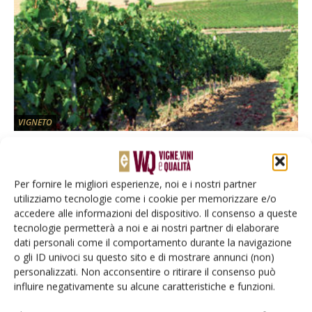
VIGNETO
Nuovi portinnesti serie M: ora disponibili
Di
Redazione
1 Settembre 2014
Per fornire le migliori esperienze, noi e i nostri partner
utilizziamo tecnologie come i cookie per memorizzare e/o
accedere alle informazioni del dispositivo. Il consenso a queste
E-magazine
tecnologie permetterà a noi e ai nostri partner di elaborare
Tecniche, prodotti e servizi dalle aziende
dati personali come il comportamento durante la navigazione
o gli ID univoci su questo sito e di mostrare annunci (non)
personalizzati. Non acconsentire o ritirare il consenso può
influire negativamente su alcune caratteristiche e funzioni.