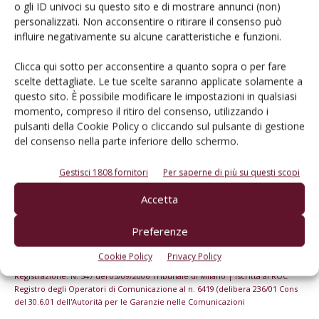
o gli ID univoci su questo sito e di mostrare annunci (non)
Iscriviti alle nostre newsletter
personalizzati. Non acconsentire o ritirare il consenso può
influire negativamente su alcune caratteristiche e funzioni.
Clicca qui sotto per acconsentire a quanto sopra o per fare
scelte dettagliate. Le tue scelte saranno applicate solamente a
questo sito. È possibile modificare le impostazioni in qualsiasi
momento, compreso il ritiro del consenso, utilizzando i
pulsanti della Cookie Policy o cliccando sul pulsante di gestione
del consenso nella parte inferiore dello schermo.
Gestisci 1808 fornitori
Per saperne di più su questi scopi
Accetta
Preferenze
© Tecniche Nuove Spa. Tutti i diritti riservati. Sede legale Via Eritrea 21 -
20157 Milano | Codice fiscale, Partita IVA e Iscrizione al Registro delle
Cookie Policy
Privacy Policy
imprese di Milano: 00753480151
Registrazione: N. 547 del 05/09/2006 Tribunale di Milano | Iscritta al ROC
Registro degli Operatori di Comunicazione al n. 6419 (delibera 236/01 Cons
del 30.6.01 dell'Autorità per le Garanzie nelle Comunicazioni