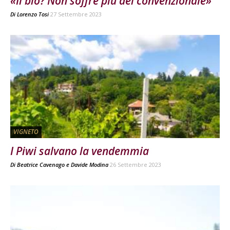
«Il bio? Non soffre più del convenzionale»
Di
Lorenzo Tosi
27 Settembre 2023
VIGNETO
I Piwi salvano la vendemmia
Di
Beatrice Cavenago
e
Davide Modina
26 Settembre 2023