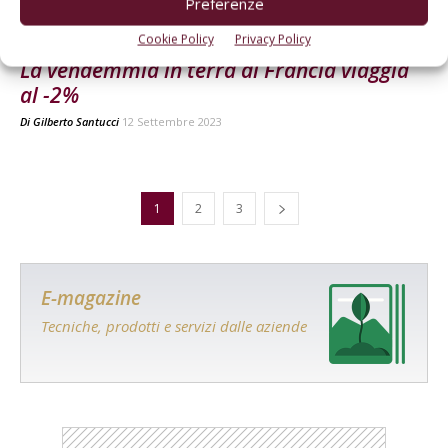
Preferenze
ATTUALITÀ
Cookie Policy
Privacy Policy
La vendemmia in terra di Francia viaggia
al -2%
Di
Gilberto Santucci
12 Settembre 2023
1
2
3
E-magazine
Tecniche, prodotti e servizi dalle aziende