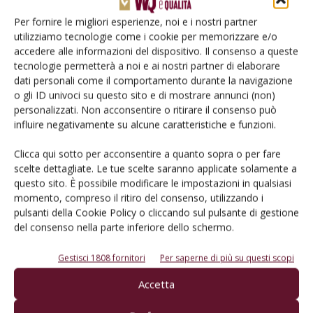
Per fornire le migliori esperienze, noi e i nostri partner
utilizziamo tecnologie come i cookie per memorizzare e/o
accedere alle informazioni del dispositivo. Il consenso a queste
tecnologie permetterà a noi e ai nostri partner di elaborare
dati personali come il comportamento durante la navigazione
o gli ID univoci su questo sito e di mostrare annunci (non)
personalizzati. Non acconsentire o ritirare il consenso può
ATTUALITÀ
influire negativamente su alcune caratteristiche e funzioni.
Vendemmia 2023 in calo non soltanto in
Italia
Clicca qui sotto per acconsentire a quanto sopra o per fare
scelte dettagliate. Le tue scelte saranno applicate solamente a
Di
Gilberto Santucci
17 Settembre 2023
questo sito. È possibile modificare le impostazioni in qualsiasi
momento, compreso il ritiro del consenso, utilizzando i
pulsanti della Cookie Policy o cliccando sul pulsante di gestione
del consenso nella parte inferiore dello schermo.
Gestisci 1808 fornitori
Per saperne di più su questi scopi
Accetta