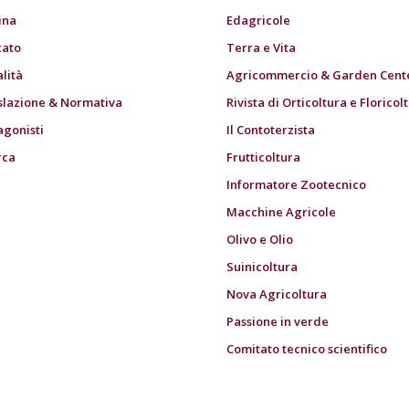
ina
Edagricole
ato
Terra e Vita
alità
Agricommercio & Garden Cent
slazione & Normativa
Rivista di Orticoltura e Floricol
agonisti
Il Contoterzista
rca
Frutticoltura
Informatore Zootecnico
Macchine Agricole
Olivo e Olio
Suinicoltura
Nova Agricoltura
Passione in verde
Comitato tecnico scientifico