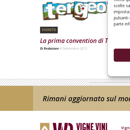
scelte s
impostaz
pulsanti
parte in
VIGNETO
La prima convention di Tergeo
Di
Redazione
4 Settembre 2013
Rimani aggiornato sul mon
Vign