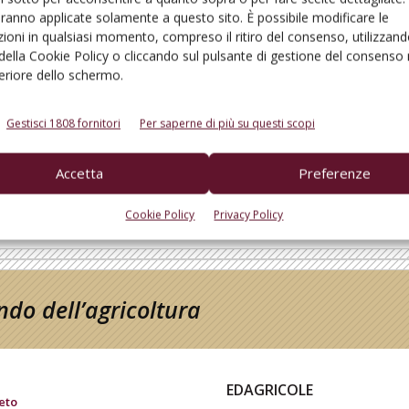
aranno applicate solamente a questo sito. È possibile modificare le
ioni in qualsiasi momento, compreso il ritiro del consenso, utilizzand
 della Cookie Policy o cliccando sul pulsante di gestione del consenso 
feriore dello schermo.
MERCATO
Tergeo, sostenibilità a tutto
Gestisci 1808 fornitori
Per saperne di più su questi scopi
tondo
Accetta
Preferenze
Di
Redazione
8 Aprile 2013
Cookie Policy
Privacy Policy
do dell’agricoltura
EDAGRICOLE
eto