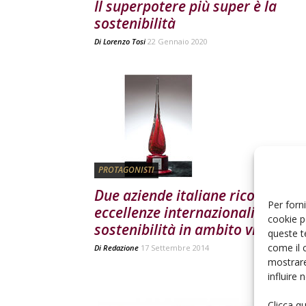
Il superpotere più super è la
sostenibilità
Di
Lorenzo Tosi
22 Gennaio 2020
PROTAGONISTI
Due aziende italiane riconosciut
Per forni
eccellenze internazionali della
cookie p
sostenibilità in ambito vinicolo
queste t
come il 
Di
Redazione
17 Settembre 2014
mostrare
influire
Clicca q