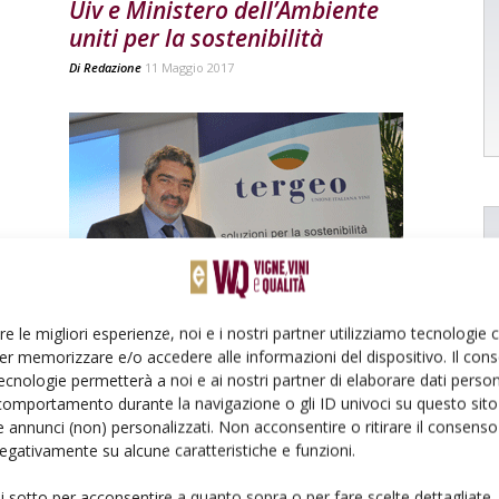
Uiv e Ministero dell’Ambiente
uniti per la sostenibilità
Di
Redazione
11 Maggio 2017
CANTINA
e
La prima convention di Tergeo
re le migliori esperienze, noi e i nostri partner utilizziamo tecnologie
Di
Redazione
15 Novembre 2013
er memorizzare e/o accedere alle informazioni del dispositivo. Il con
ecnologie permetterà a noi e ai nostri partner di elaborare dati person
comportamento durante la navigazione o gli ID univoci su questo sito 
 annunci (non) personalizzati. Non acconsentire o ritirare il consens
 negativamente su alcune caratteristiche e funzioni.
ui sotto per acconsentire a quanto sopra o per fare scelte dettagliate.