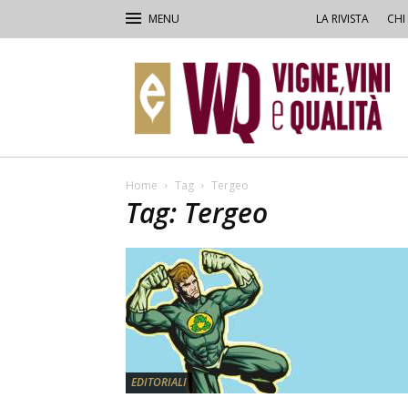
LA RIVISTA
CHI
VVQ
–
Vigne,
Vini
&
Qualità
Home
Tag
Tergeo
Tag: Tergeo
EDITORIALI