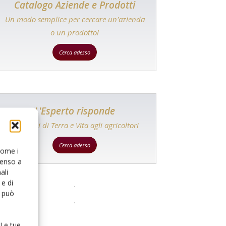
Catalogo Aziende e Prodotti
Un modo semplice per cercare un'azienda
o un prodotto!
Cerca adesso
L'Esperto risponde
I consigli di Terra e Vita agli agricoltori
Cerca adesso
 come i
senso a
ali
e di
o può
 Le tue