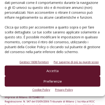
dell’agricoltura
dati personali come il comportamento durante la navigazione
o gli ID univoci su questo sito e di mostrare annunci (non)
personalizzati. Non acconsentire o ritirare il consenso può
Iscriviti alle nostre newsletter
influire negativamente su alcune caratteristiche e funzioni.
Clicca qui sotto per acconsentire a quanto sopra o per fare
scelte dettagliate. Le tue scelte saranno applicate solamente a
questo sito. È possibile modificare le impostazioni in qualsiasi
momento, compreso il ritiro del consenso, utilizzando i
pulsanti della Cookie Policy o cliccando sul pulsante di gestione
del consenso nella parte inferiore dello schermo.
Gestisci 1808 fornitori
Per saperne di più su questi scopi
Accetta
Preferenze
© Tecniche Nuove Spa. Tutti i diritti riservati. Sede legale Via Eritrea 21 -
Cookie Policy
Privacy Policy
20157 Milano | Codice fiscale, Partita IVA e Iscrizione al Registro delle
imprese di Milano: 00753480151
Registrazione: N. 547 del 05/09/2006 Tribunale di Milano | Iscritta al ROC