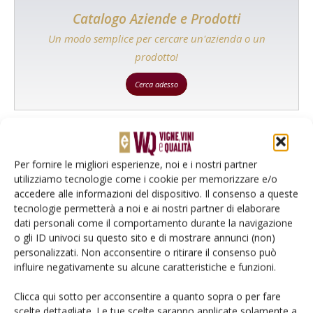
Catalogo Aziende e Prodotti
Un modo semplice per cercare un'azienda o un
prodotto!
Cerca adesso
L'Esperto risponde
Per fornire le migliori esperienze, noi e i nostri partner
utilizziamo tecnologie come i cookie per memorizzare e/o
I consigli di Terra e Vita agli agricoltori
accedere alle informazioni del dispositivo. Il consenso a queste
tecnologie permetterà a noi e ai nostri partner di elaborare
Cerca adesso
dati personali come il comportamento durante la navigazione
o gli ID univoci su questo sito e di mostrare annunci (non)
personalizzati. Non acconsentire o ritirare il consenso può
influire negativamente su alcune caratteristiche e funzioni.
Clicca qui sotto per acconsentire a quanto sopra o per fare
scelte dettagliate. Le tue scelte saranno applicate solamente a