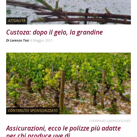
ATTUALITÀ
Custoza: dopo il gelo, la grandine
Di
Lorenzo Tosi
4 Maggio 2021
CONTENUTO SPONSORIZZATO
contenuto sponsorizzato
Assicurazioni, ecco le polizze più adatte
per chi produce uve di...