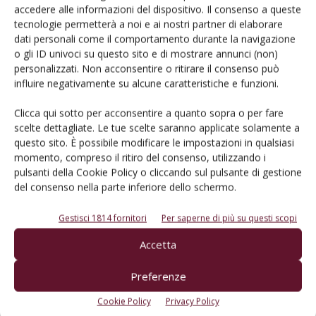
accedere alle informazioni del dispositivo. Il consenso a queste
tecnologie permetterà a noi e ai nostri partner di elaborare
ATTUALITÀ
dati personali come il comportamento durante la navigazione
La grandine bombarda vigneti pregiati
o gli ID univoci su questo sito e di mostrare annunci (non)
personalizzati. Non acconsentire o ritirare il consenso può
Di
Redazione
8 Agosto 2013
influire negativamente su alcune caratteristiche e funzioni.
Clicca qui sotto per acconsentire a quanto sopra o per fare
E-magazine
scelte dettagliate. Le tue scelte saranno applicate solamente a
questo sito. È possibile modificare le impostazioni in qualsiasi
Tecniche, prodotti e servizi dalle aziende
momento, compreso il ritiro del consenso, utilizzando i
pulsanti della Cookie Policy o cliccando sul pulsante di gestione
del consenso nella parte inferiore dello schermo.
Gestisci 1814 fornitori
Per saperne di più su questi scopi
Accetta
Preferenze
Catalogo Aziende e Prodotti
Un modo semplice per cercare un'azienda o un
Cookie Policy
Privacy Policy