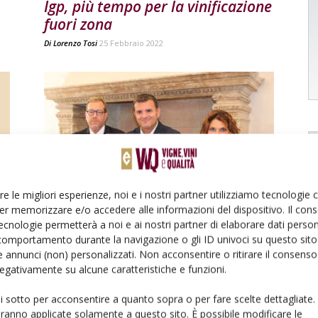
Igp, più tempo per la vinificazione
fuori zona
Di
Lorenzo Tosi
25 Febbraio 2022
PROTAGONISTI
re le migliori esperienze, noi e i nostri partner utilizziamo tecnologie
Il ministro Centinaio in visita al
er memorizzare e/o accedere alle informazioni del dispositivo. Il con
Consorzio Tutela Vini Valpolicella
ecnologie permetterà a noi e ai nostri partner di elaborare dati person
comportamento durante la navigazione o gli ID univoci su questo sito 
Di
Ada Sinigalia
14 Settembre 2018
 annunci (non) personalizzati. Non acconsentire o ritirare il consens
 negativamente su alcune caratteristiche e funzioni.
ui sotto per acconsentire a quanto sopra o per fare scelte dettagliate.
aranno applicate solamente a questo sito. È possibile modificare le