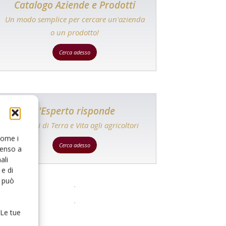
Catalogo Aziende e Prodotti
Un modo semplice per cercare un'azienda
o un prodotto!
Cerca adesso
L'Esperto risponde
I consigli di Terra e Vita agli agricoltori
 come i
Cerca adesso
senso a
ali
e di
o può
 Le tue