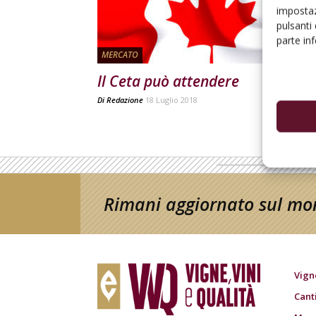
impostaz
pulsanti
parte in
MERCATO
Il Ceta può attendere
Di
Redazione
18 Luglio 2018
Rimani aggiornato sul mon
Vign
Cant