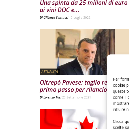
Una spinta da 25 milioni di euro
ai vini DOC e...
Di
Gilberto Santucci
10 Luglio 2022
ATTUALITÀ
Per forni
Oltrepò Pavese: taglio rese,
cookie p
primo passo per rilancio.
queste t
come il 
Di
Lorenzo Tosi
20 Settembre 2021
mostrare
influire
Clicca q
scelte s