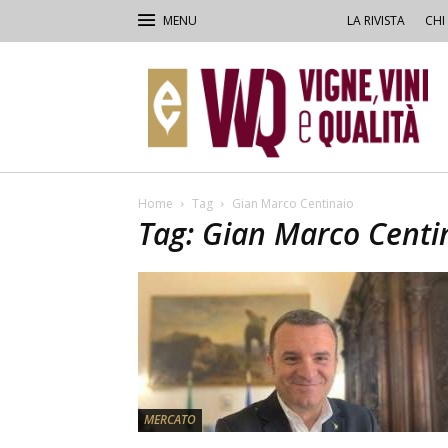
LA RIVISTA
CHI
VVQ
–
Vigne,
Vini
&
Qualità
Home
Tag
Gian Marco Centinaio
Tag: Gian Marco Centi
MERCATO