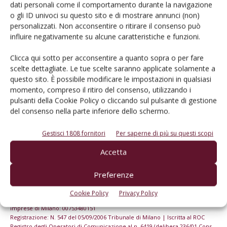
dell’agricoltura
dati personali come il comportamento durante la navigazione
o gli ID univoci su questo sito e di mostrare annunci (non)
personalizzati. Non acconsentire o ritirare il consenso può
Iscriviti alle nostre newsletter
influire negativamente su alcune caratteristiche e funzioni.
Clicca qui sotto per acconsentire a quanto sopra o per fare
scelte dettagliate. Le tue scelte saranno applicate solamente a
questo sito. È possibile modificare le impostazioni in qualsiasi
momento, compreso il ritiro del consenso, utilizzando i
pulsanti della Cookie Policy o cliccando sul pulsante di gestione
del consenso nella parte inferiore dello schermo.
Gestisci 1808 fornitori
Per saperne di più su questi scopi
Accetta
Preferenze
© Tecniche Nuove Spa. Tutti i diritti riservati. Sede legale Via Eritrea 21 -
Cookie Policy
Privacy Policy
20157 Milano | Codice fiscale, Partita IVA e Iscrizione al Registro delle
imprese di Milano: 00753480151
Registrazione: N. 547 del 05/09/2006 Tribunale di Milano | Iscritta al ROC
Registro degli Operatori di Comunicazione al n. 6419 (delibera 236/01 Cons