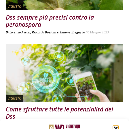
VIGNETO
Dss sempre più precisi contro la
peronospora
Di
Lorenzo Ascari
,
Riccardo Bugiani
e
Simone Bregaglio
10 Maggio 2023
VIGNETO
Come sfruttare tutte le potenzialità dei
Dss
Di
Federica Rossi
26 Gennaio 2023