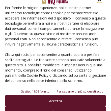
Per fornire le migliori esperienze, noi e i nostri partner
utilizziamo tecnologie come i cookie per memorizzare e/o
accedere alle informazioni del dispositivo. Il consenso a queste
tecnologie permetterà a noi e ai nostri partner di elaborare
dati personali come il comportamento durante la navigazione
o gli ID univoci su questo sito e di mostrare annunci (non)
personalizzati. Non acconsentire o ritirare il consenso può
influire negativamente su alcune caratteristiche e funzioni.
VIGNETO
Clicca qui sotto per acconsentire a quanto sopra o per fare
scelte dettagliate. Le tue scelte saranno applicate solamente a
Robot in vigneto, il futuro è adesso
questo sito. È possibile modificare le impostazioni in qualsiasi
Di
Adriano Del Fabro
17 Luglio 2022
momento, compreso il ritiro del consenso, utilizzando i
pulsanti della Cookie Policy o cliccando sul pulsante di gestione
del consenso nella parte inferiore dello schermo.
Gestisci 1808 fornitori
Per saperne di più su questi scopi
Accetta