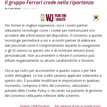
Il gruppo Ferrari crede nella ripartenza
Di
Carlo Bridi
1 Aprile 2021
Per fornire le migliori esperienze, noi e i nostri partner
utilizziamo tecnologie come i cookie per memorizzare e/o
accedere alle informazioni del dispositivo. Il consenso a queste
tecnologie permetterà a noi e ai nostri partner di elaborare
dati personali come il comportamento durante la navigazione
o gli ID univoci su questo sito e di mostrare annunci (non)
personalizzati. Non acconsentire o ritirare il consenso può
influire negativamente su alcune caratteristiche e funzioni.
PROTAGONISTI
Clicca qui sotto per acconsentire a quanto sopra o per fare
Cantine Ferrari sono l’“Impresa familiare
scelte dettagliate. Le tue scelte saranno applicate solamente a
questo sito. È possibile modificare le impostazioni in qualsiasi
dell’anno” 2014
momento, compreso il ritiro del consenso, utilizzando i
Di
Redazione
24 Novembre 2014
pulsanti della Cookie Policy o cliccando sul pulsante di gestione
del consenso nella parte inferiore dello schermo.
E-magazine
Gestisci 1808 fornitori
Per saperne di più su questi scopi