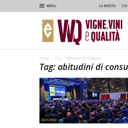
LA RIVISTA
CHI
VVQ
–
Vigne,
Vini
&
Qualità
Home
Tag
Abitudini di consumo
Tag: abitudini di con
FEATURED