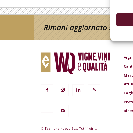
Rimani aggiornato sul mon
Vign
Cant
Merc
Attu
Legi
Prot
Rice
© Tecniche Nuove Spa. Tutti i diritti