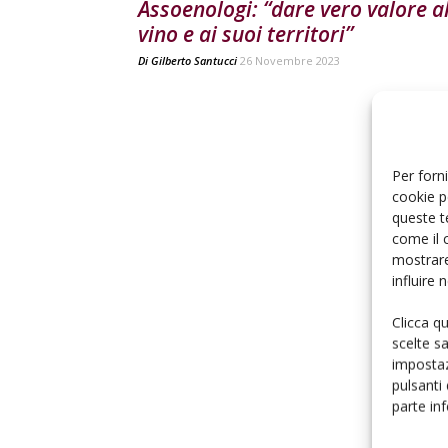
Assoenologi: “dare vero valore a
vino e ai suoi territori”
Di
Gilberto Santucci
26 Novembre 2023
Per forni
cookie p
queste t
come il 
mostrare
influire
Clicca q
scelte s
impostaz
pulsanti
parte in