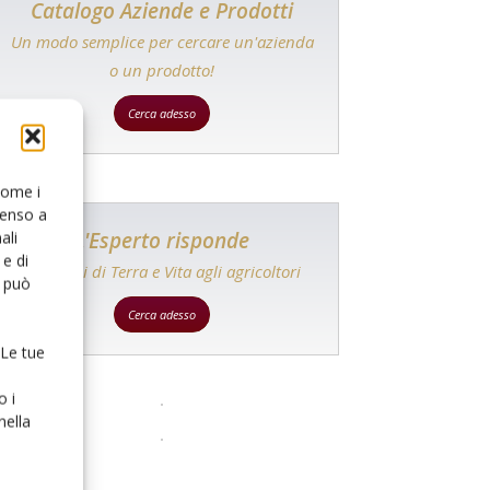
Catalogo Aziende e Prodotti
Un modo semplice per cercare un'azienda
o un prodotto!
Cerca adesso
 come i
senso a
L'Esperto risponde
ali
e di
I consigli di Terra e Vita agli agricoltori
o può
Cerca adesso
 Le tue
o i
nella