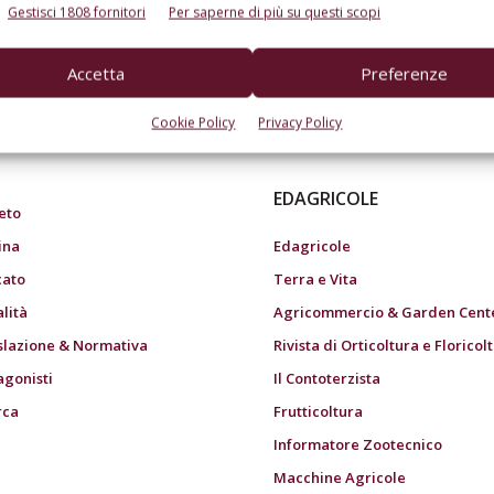
Gestisci 1808 fornitori
Per saperne di più su questi scopi
Accetta
Preferenze
do dell’agricoltura
Cookie Policy
Privacy Policy
EDAGRICOLE
eto
ina
Edagricole
ato
Terra e Vita
alità
Agricommercio & Garden Cent
slazione & Normativa
Rivista di Orticoltura e Floricol
agonisti
Il Contoterzista
rca
Frutticoltura
Informatore Zootecnico
Macchine Agricole