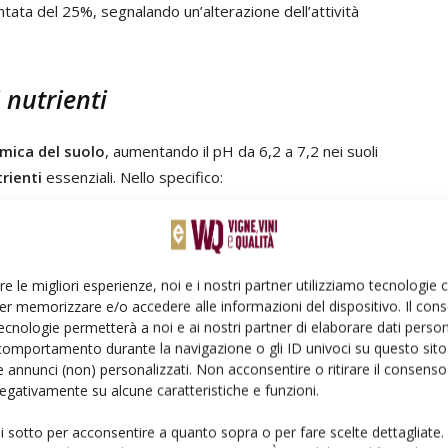
tata del 25%, segnalando un’alterazione dell’attività
i nutrienti
imica del suolo
, aumentando il pH da 6,2 a 7,2 nei suoli
trienti
essenziali. Nello specifico:
a del 98%, sia su suoli calcarei che acidi, con un possibile
nte;
o (K), il magnesio (Mg) e il rame (Cu) sono diminuiti di
re le migliori esperienze, noi e i nostri partner utilizziamo tecnologie
er memorizzare e/o accedere alle informazioni del dispositivo. Il con
ecnologie permetterà a noi e ai nostri partner di elaborare dati person
Zn) sono calati del 10% nei suoli acidi;
comportamento durante la navigazione o gli ID univoci su questo sito 
a del 30%, ma si è spostata verso forme meno accessibili
 annunci (non) personalizzati. Non acconsentire o ritirare il consens
 negativamente su alcune caratteristiche e funzioni.
ui sotto per acconsentire a quanto sopra o per fare scelte dettagliate.
ati più resistenti alle alterazioni indotte dalle MPs