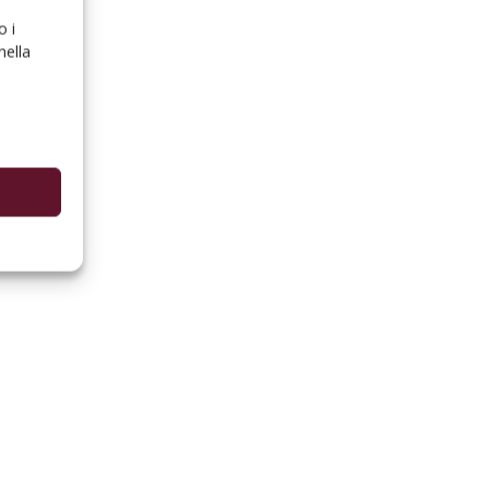
o i
nella