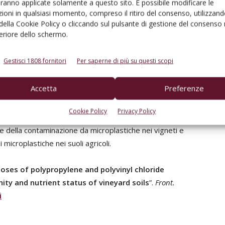
aranno applicate solamente a questo sito. È possibile modificare le
azioni nella composizione chimica e nell’attività
ioni in qualsiasi momento, compreso il ritiro del consenso, utilizzand
 della Cookie Policy o cliccando sul pulsante di gestione del consenso 
feriore dello schermo.
Gestisci 1808 fornitori
Per saperne di più su questi scopi
iche derivate dalla viticoltura possano avere un
Accetta
Preferenze
e sulla salute microbica
. In particolare,
il PVC sembra
P
, alterando la disponibilità di nutrienti e causando
Cookie Policy
Privacy Policy
uggeriscono la necessità di ulteriori ricerche per
ne della contaminazione da microplastiche nei vigneti e
 microplastiche nei suoli agricoli.
oses of polypropylene and polyvinyl chloride
ity and nutrient status of vineyard soils
”.
Front.
i