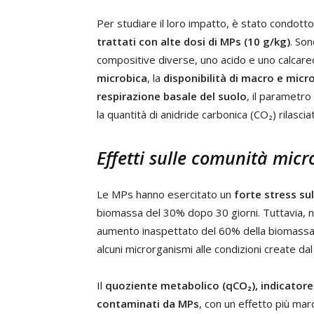
Per studiare il loro impatto, è stato condott
trattati con alte dosi di MPs (10 g/kg)
. Son
compositive diverse, uno acido e uno calcareo
microbica
, la
disponibilità di macro e micr
respirazione basale del suolo
, il parametro
la quantità di anidride carbonica (CO₂) rilasc
Effetti sulle comunità micr
Le MPs hanno esercitato un
forte stress su
biomassa del 30% dopo 30 giorni. Tuttavia, ne
aumento inaspettato del 60% della biomassa 
alcuni microrganismi alle condizioni create da
Il
quoziente metabolico (qCO₂), indicatore 
contaminati da MPs
, con un effetto più mar