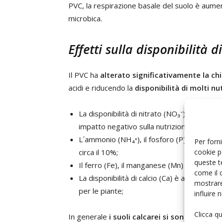
PVC, la respirazione basale del suolo è aumen
microbica.
Effetti sulla disponibilità d
Il PVC ha
alterato significativamente la ch
acidi e riducendo la
disponibilità di molti nu
La disponibilità di nitrato (NO₃⁻) è diminuit
impatto negativo sulla nutrizione delle pia
L´ammonio (NH₄⁺), il fosforo (P), il potassi
Per forni
cookie p
circa il 10%;
queste t
Il ferro (Fe), il manganese (Mn) e lo zinco (
come il 
La disponibilità di calcio (Ca) è aumentat
mostrare
per le piante;
influire
Clicca q
In generale
i suoli calcarei si sono dimostr