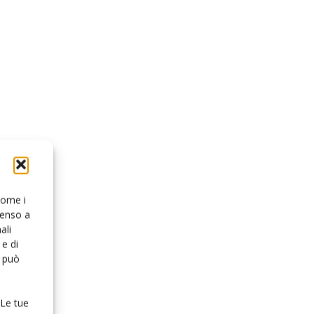
 come i
senso a
ali
e di
o può
 Le tue