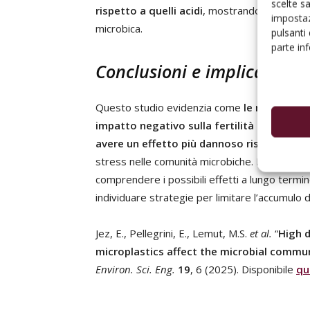
scelte s
rispetto a quelli acidi
, mostrando minori vari
impostaz
microbica.
pulsanti
parte in
Conclusioni e implicazioni
Questo studio evidenzia come
le microplast
impatto negativo sulla fertilità del suolo 
avere un effetto più dannoso rispetto al P
stress nelle comunità microbiche. I risultati s
comprendere i possibili effetti a lungo termi
individuare strategie per limitare l’accumulo di
Jez, E., Pellegrini, E., Lemut, M.S.
et al.
“
High d
microplastics affect the microbial commun
Environ. Sci. Eng.
19
, 6 (2025). Disponibile
qu