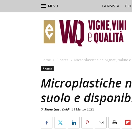
LA RIVISTA
CHI
VVQ
–
Vigne,
Vini
&
Qualità
Home
Ricerca
Microplastiche nei vigneti, salute d
Ricerca
Microplastiche ne
suolo e disponibi
Di
Maria Luisa Doldi
31 Marzo 2025