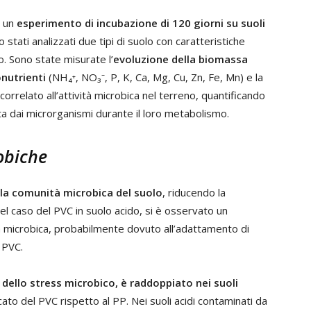
o un
esperimento di incubazione di 120 giorni su suoli
o stati analizzati due tipi di suolo con caratteristiche
. Sono state misurate l’
evoluzione della biomassa
onutrienti
(NH₄⁺, NO₃⁻, P, K, Ca, Mg, Cu, Zn, Fe, Mn) e la
 correlato all’attività microbica nel terreno, quantificando
iata dai microrganismi durante il loro metabolismo.
obiche
lla comunità microbica del suolo
, riducendo la
l caso del PVC in suolo acido, si è osservato un
microbica, probabilmente dovuto all’adattamento di
l PVC.
dello stress microbico, è raddoppiato nei suoli
cato del PVC rispetto al PP. Nei suoli acidi contaminati da