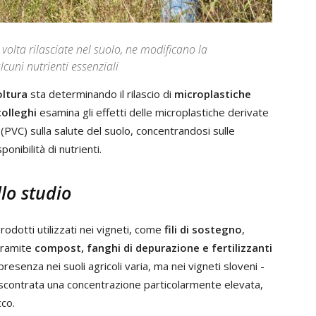
 volta rilasciate nel suolo, ne modificano la
lcuni nutrienti essenziali
oltura
sta determinando il rilascio di
microplastiche
colleghi
esamina gli effetti delle microplastiche derivate
(PVC) sulla salute del suolo, concentrandosi sulle
onibilità di nutrienti.
lo studio
dotti utilizzati nei vigneti, come
fili di sostegno
,
tramite
compost, fanghi di depurazione e fertilizzanti
 presenza nei suoli agricoli varia, ma nei vigneti sloveni -
iscontrata una concentrazione particolarmente elevata,
cco.