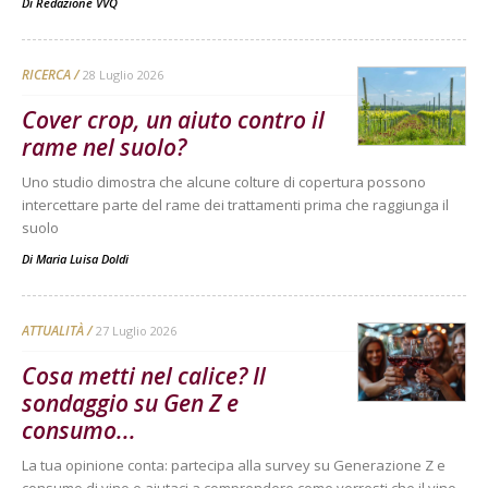
Di
Redazione VVQ
RICERCA
28 Luglio 2026
Cover crop, un aiuto contro il
rame nel suolo?
Uno studio dimostra che alcune colture di copertura possono
intercettare parte del rame dei trattamenti prima che raggiunga il
suolo
Di
Maria Luisa Doldi
ATTUALITÀ
27 Luglio 2026
Cosa metti nel calice? Il
sondaggio su Gen Z e
consumo...
La tua opinione conta: partecipa alla survey su Generazione Z e
consumo di vino e aiutaci a comprendere come vorresti che il vino