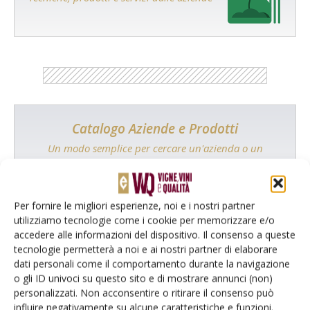
Catalogo Aziende e Prodotti
Un modo semplice per cercare un'azienda o un
prodotto!
Cerca adesso
Per fornire le migliori esperienze, noi e i nostri partner
utilizziamo tecnologie come i cookie per memorizzare e/o
accedere alle informazioni del dispositivo. Il consenso a queste
tecnologie permetterà a noi e ai nostri partner di elaborare
dati personali come il comportamento durante la navigazione
L'Esperto risponde
o gli ID univoci su questo sito e di mostrare annunci (non)
personalizzati. Non acconsentire o ritirare il consenso può
I consigli di Terra e Vita agli agricoltori
influire negativamente su alcune caratteristiche e funzioni.