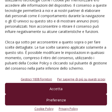
utilizziamo tecnologie come i cookie per memorizzare e/o
accedere alle informazioni del dispositivo. Il consenso a queste
Cerca adesso
tecnologie permetterà a noi e ai nostri partner di elaborare
dati personali come il comportamento durante la navigazione
o gli ID univoci su questo sito e di mostrare annunci (non)
personalizzati. Non acconsentire o ritirare il consenso può
influire negativamente su alcune caratteristiche e funzioni.
L'Esperto risponde
I consigli di Terra e Vita agli agricoltori
Clicca qui sotto per acconsentire a quanto sopra o per fare
scelte dettagliate. Le tue scelte saranno applicate solamente a
Cerca adesso
questo sito. È possibile modificare le impostazioni in qualsiasi
momento, compreso il ritiro del consenso, utilizzando i
pulsanti della Cookie Policy o cliccando sul pulsante di gestione
del consenso nella parte inferiore dello schermo.
Gestisci 1808 fornitori
Per saperne di più su questi scopi
Accetta
Preferenze
Dalla stessa categoria
Cookie Policy
Privacy Policy