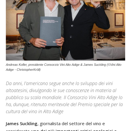
Andreas Kofler, presidente Consorzio Vini Alto Adige & James Suckling (©Vini Alto
Adige - ChristopherKröll)
Da anni, l'americano segue anche lo sviluppo dei vini
altoatesini, divulgando le sue conoscenze in materia al
pubblico su scala mondiale. Il Consorzio Vini Alto Adige lo
ha, dunque, ritenuto meritevole del Premio speciale per la
cultura del vino in Alto Adige
James Suckling
, giornalista del settore del vino e