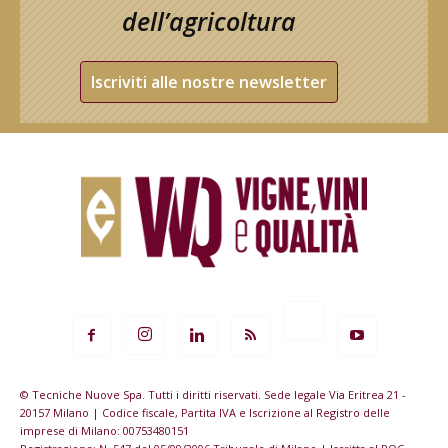
dell’agricoltura
Iscriviti alle nostre newsletter
© Tecniche Nuove Spa. Tutti i diritti riservati. Sede legale Via Eritrea 21 -
20157 Milano | Codice fiscale, Partita IVA e Iscrizione al Registro delle
imprese di Milano: 00753480151