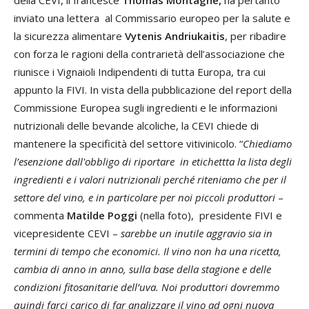
della CEVI, il francesce
Thomas Montagne,
ha pertanto
inviato una lettera al Commissario europeo per la salute e
la sicurezza alimentare
Vytenis Andriukaitis
, per ribadire
con forza le ragioni della contrarietà dell’associazione che
riunisce i Vignaioli Indipendenti di tutta Europa, tra cui
appunto la FIVI. In vista della pubblicazione del report della
Commissione Europea sugli ingredienti e le informazioni
nutrizionali delle bevande alcoliche, la CEVI chiede di
mantenere la specificità del settore vitivinicolo. “
Chiediamo
l’esenzione dall'obbligo di riportare in etichettta la lista degli
ingredienti e i valori nutrizionali perché riteniamo che per il
settore del vino, e in particolare per noi piccoli produttori
–
commenta
Matilde Poggi
(nella foto), presidente FIVI e
vicepresidente CEVI –
sarebbe un inutile aggravio sia in
termini di tempo che economici. Il vino non ha una ricetta,
cambia di anno in anno, sulla base della stagione e delle
condizioni fitosanitarie dell’uva. Noi produttori dovremmo
quindi farci carico di far analizzare il vino ad ogni nuova