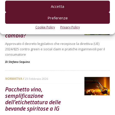
Di
Stefano Sequino
Accetta
Preferenze
NORMATIVA
2 Marzo 2026
Cookie Policy
Privacy Policy
Stretta greenwashing: cosa
cambia?
Approvato il decreto legislativo che recepisce la direttiva (UE)
2024/825 contro green e social claim e pratiche ingannevoli per il
consumatore
Di
Stefano Sequino
NORMATIVA
23 Febbraio 2026
Pacchetto vino,
semplificazione
dell’etichettatura delle
bevande spiritose a IG