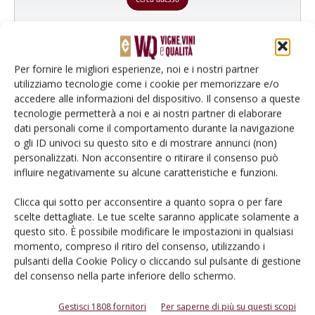
Per fornire le migliori esperienze, noi e i nostri partner
utilizziamo tecnologie come i cookie per memorizzare e/o
accedere alle informazioni del dispositivo. Il consenso a queste
tecnologie permetterà a noi e ai nostri partner di elaborare
dati personali come il comportamento durante la navigazione
o gli ID univoci su questo sito e di mostrare annunci (non)
personalizzati. Non acconsentire o ritirare il consenso può
Dalla stessa categoria
influire negativamente su alcune caratteristiche e funzioni.
NORMATIVA
18 Maggio 2026
Clicca qui sotto per acconsentire a quanto sopra o per fare
scelte dettagliate. Le tue scelte saranno applicate solamente a
OCM Promozione, definiti
questo sito. È possibile modificare le impostazioni in qualsiasi
criteri e modalità
momento, compreso il ritiro del consenso, utilizzando i
pulsanti della Cookie Policy o cliccando sul pulsante di gestione
Pubblicato il bando per la presentazione dei progetti OCM
del consenso nella parte inferiore dello schermo.
promozione sui mercati dei Paesi terzi per la campagna 2026/2027,
con una logica performance-based al centro della valutazione
Gestisci 1808 fornitori
Per saperne di più su questi scopi