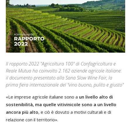
Il rapporto 2022 "Agricoltura 100" di Confagricoltura e
Reale Mutua ha coinvolto 2.162 aziende agricole italiane:
il documento presentato alla Sana Slow Wine Fair, la
prima fiera internazionale del "vino buono, pulito e giusto"
«Le imprese agricole italiane sono a
un livello alto di
sostenibilità, ma quelle vitivinicole sono a un livello
ancora più alto
, e ciò è dovuto a motivi culturali e di
relazione con il territorio».