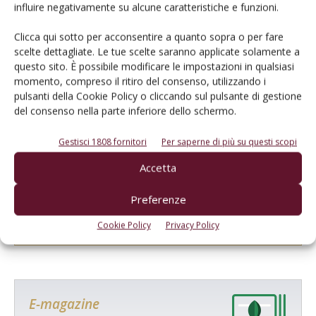
influire negativamente su alcune caratteristiche e funzioni.
Clicca qui sotto per acconsentire a quanto sopra o per fare
scelte dettagliate. Le tue scelte saranno applicate solamente a
questo sito. È possibile modificare le impostazioni in qualsiasi
momento, compreso il ritiro del consenso, utilizzando i
pulsanti della Cookie Policy o cliccando sul pulsante di gestione
del consenso nella parte inferiore dello schermo.
Gestisci 1808 fornitori
Per saperne di più su questi scopi
Accetta
Salva il mio nome, email e sito web in questo browser per la
prossima volta che commento.
Preferenze
Cookie Policy
Privacy Policy
E-magazine