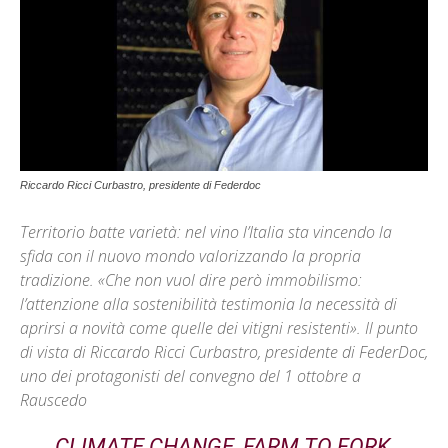
Riccardo Ricci Curbastro, presidente di Federdoc
Territorio batte varietà: nel vino l’Italia sta vincendo la
sfida con il nuovo mondo valorizzando la propria
tradizione. «Che non vuol dire però immobilismo:
l’attenzione alla sostenibilità testimonia la necessità di
aprirsi a novità come quelle dei vitigni resistenti». Il punto
di vista di Riccardo Ricci Curbastro, presidente di FederDoc,
uno dei protagonisti del convegno del 1 ottobre a
Rauscedo
CLIMATE CHANGE, FARM TO FORK,