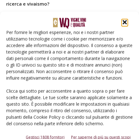
ricerca e vivaismo?
Per fornire le migliori esperienze, noi e i nostri partner
utilizziamo tecnologie come i cookie per memorizzare e/o
accedere alle informazioni del dispositivo. Il consenso a queste
tecnologie permetterà a noi e ai nostri partner di elaborare
dati personali come il comportamento durante la navigazione
o gli ID univoci su questo sito e di mostrare annunci (non)
personalizzati. Non acconsentire o ritirare il consenso può
influire negativamente su alcune caratteristiche e funzioni.
Clicca qui sotto per acconsentire a quanto sopra o per fare
scelte dettagliate. Le tue scelte saranno applicate solamente a
questo sito. È possibile modificare le impostazioni in qualsiasi
momento, compreso il ritiro del consenso, utilizzando i
«La tradizione non è imbalsamata e immutabile, viceversa
pulsanti della Cookie Policy o cliccando sul pulsante di gestione
chiamiamo tradizione tutte quelle innovazioni di successo
del consenso nella parte inferiore dello schermo.
dei nostri antenati. Per questo conservare la tradizione
Gestisci 1808 fornitori
Per saperne di più su questi scopi
imporrebbe anche l’obbligo di ricerca e innovazione: nulla è