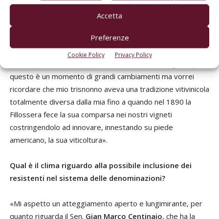
immobile, neanche la terra (un concetto innovativo che
Accetta
dobbiamo a “un tal”
Galileo Galilei
) e perfino la luce devia
Preferenze
con i campi magnetici (innovazione di “un tal”
Albert
Einstein
). L’innovazione e il vivaismo con la ricerca saranno
Cookie Policy
Privacy Policy
il nerbo del racconto della tradizione dei nostri figli e nipoti,
questo è un momento di grandi cambiamenti ma vorrei
ricordare che mio trisnonno aveva una tradizione vitivinicola
totalmente diversa dalla mia fino a quando nel 1890 la
Fillossera fece la sua comparsa nei nostri vigneti
costringendolo ad innovare, innestando su piede
americano, la sua viticoltura».
Qual è il clima riguardo alla possibile inclusione dei
resistenti nel sistema delle denominazioni?
«Mi aspetto un atteggiamento aperto e lungimirante, per
quanto riguarda il Sen.
Gian Marco Centinaio
, che ha la