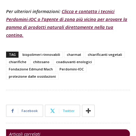
Per ulteriori informazioni:
Clicca e contatta i tecnici
Perdomini-IOC o l’agente di zona più vicino per provare la
gamma di prodotti naturali direttamente nella tua
cantina.
TAG
biopolimeri rinnovabili
charmat
chiarificanti vegetali
chiarifiche
chitosano
coadiuvanti enologici
Fondazione Edmund Mach
Perdomini-IOC
protezione dalle ossidazioni
Facebook
Twitter
Articoli correlati