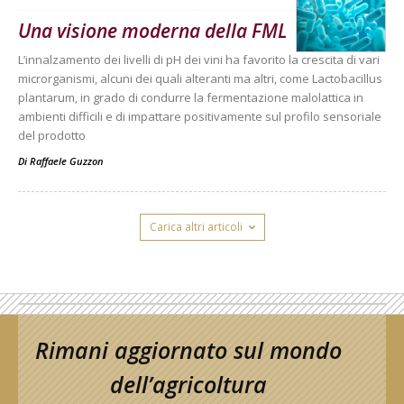
Una visione moderna della FML
L’innalzamento dei livelli di pH dei vini ha favorito la crescita di vari
microrganismi, alcuni dei quali alteranti ma altri, come Lactobacillus
plantarum, in grado di condurre la fermentazione malolattica in
ambienti difficili e di impattare positivamente sul profilo sensoriale
del prodotto
Di
Raffaele Guzzon
Carica altri articoli
Rimani aggiornato sul mondo
dell’agricoltura