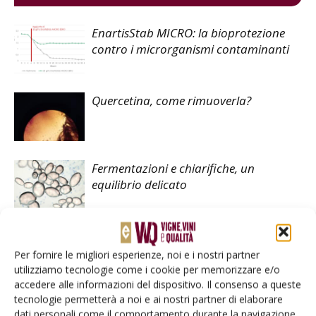
EnartisStab MICRO: la bioprotezione
contro i microrganismi contaminanti
Quercetina, come rimuoverla?
Fermentazioni e chiarifiche, un
equilibrio delicato
Per fornire le migliori esperienze, noi e i nostri partner
utilizziamo tecnologie come i cookie per memorizzare e/o
accedere alle informazioni del dispositivo. Il consenso a queste
LASCIA UN COMMENTO
tecnologie permetterà a noi e ai nostri partner di elaborare
dati personali come il comportamento durante la navigazione