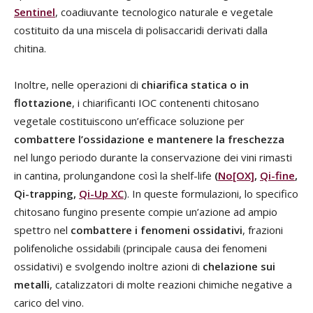
Sentinel
, coadiuvante tecnologico naturale e vegetale
costituito da una miscela di polisaccaridi derivati dalla
chitina.
Inoltre, nelle operazioni di
chiarifica statica o in
flottazione
, i chiarificanti IOC contenenti chitosano
vegetale costituiscono un’efficace soluzione per
combattere l’ossidazione e mantenere la freschezza
nel lungo periodo durante la conservazione dei vini rimasti
in cantina, prolungandone così la shelf-life
(
No[OX]
,
Qi-fine
,
Qi-trapping,
Qi-Up XC
). In queste formulazioni, lo specifico
chitosano fungino presente compie un’azione ad ampio
spettro nel
combattere i fenomeni ossidativi
, frazioni
polifenoliche ossidabili (principale causa dei fenomeni
ossidativi) e svolgendo inoltre azioni di
chelazione sui
metalli
, catalizzatori di molte reazioni chimiche negative a
carico del vino.