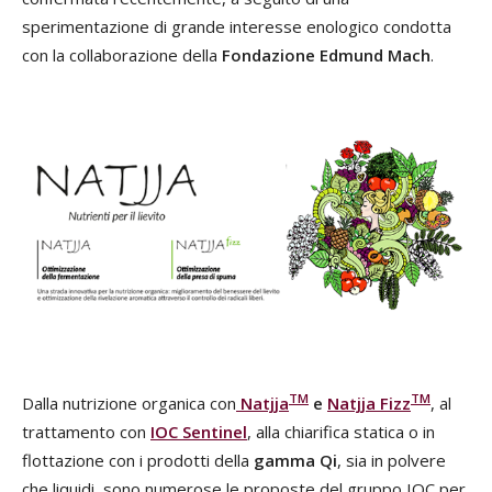
sperimentazione di grande interesse enologico condotta
con la collaborazione della
Fondazione Edmund Mach
.
TM
TM
Dalla nutrizione organica con
Natjja
e
Natjja Fizz
, al
trattamento con
IOC
Sentinel
, alla chiarifica statica o in
flottazione con i prodotti della
gamma Qi
, sia in polvere
che liquidi, sono numerose le proposte del gruppo IOC per