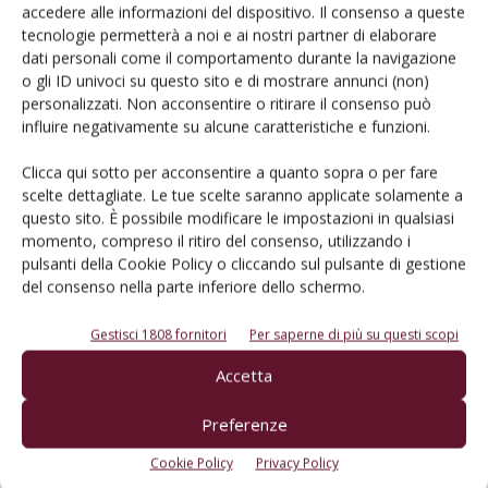
accedere alle informazioni del dispositivo. Il consenso a queste
tecnologie permetterà a noi e ai nostri partner di elaborare
Rimani aggiornato sul mondo
dati personali come il comportamento durante la navigazione
o gli ID univoci su questo sito e di mostrare annunci (non)
dell’agricoltura
personalizzati. Non acconsentire o ritirare il consenso può
influire negativamente su alcune caratteristiche e funzioni.
Iscriviti alle nostre newsletter
Clicca qui sotto per acconsentire a quanto sopra o per fare
scelte dettagliate. Le tue scelte saranno applicate solamente a
questo sito. È possibile modificare le impostazioni in qualsiasi
momento, compreso il ritiro del consenso, utilizzando i
pulsanti della Cookie Policy o cliccando sul pulsante di gestione
del consenso nella parte inferiore dello schermo.
Gestisci 1808 fornitori
Per saperne di più su questi scopi
Accetta
Preferenze
Cookie Policy
Privacy Policy