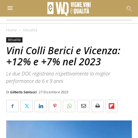
Home
Attualità
Attualità
Vini Colli Berici e Vicenza:
+12% e +7% nel 2023
Le due DOC registrano rispettivamente la miglior
performance da 6 e 9 anni
Di
Gilberto Santucci
27 Dicembre 2023