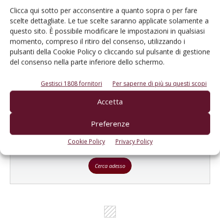
Clicca qui sotto per acconsentire a quanto sopra o per fare
scelte dettagliate. Le tue scelte saranno applicate solamente a
Catalogo Aziende e Prodotti
questo sito. È possibile modificare le impostazioni in qualsiasi
momento, compreso il ritiro del consenso, utilizzando i
Un modo semplice per cercare un'azienda o un
pulsanti della Cookie Policy o cliccando sul pulsante di gestione
prodotto!
del consenso nella parte inferiore dello schermo.
Cerca adesso
Gestisci 1808 fornitori
Per saperne di più su questi scopi
Accetta
Preferenze
L'Esperto risponde
Cookie Policy
Privacy Policy
I consigli di Terra e Vita agli agricoltori
Cerca adesso