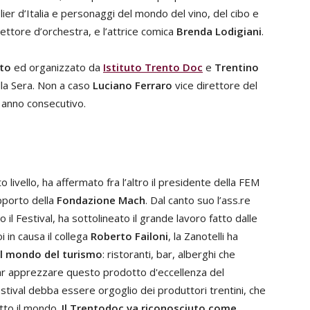
lier d’Italia e personaggi del mondo del vino, del cibo e
irettore d’orchestra, e l’attrice comica
Brenda Lodigiani
.
nto
ed organizzato da
Istituto Trento Doc
e
Trentino
lla Sera. Non a caso
Luciano Ferraro
vice direttore del
zo anno consecutivo.
 livello, ha affermato fra l’altro il presidente della FEM
pporto della
Fondazione Mach
. Dal canto suo l’ass.re
l Festival, ha sottolineato il grande lavoro fatto dalle
 in causa il collega
Roberto Failoni
, la Zanotelli ha
il mondo del turismo
: ristoranti, bar, alberghi che
ar apprezzare questo prodotto d'eccellenza del
stival debba essere orgoglio dei produttori trentini, che
utto il mondo.
Il Trentodoc va riconosciuto come