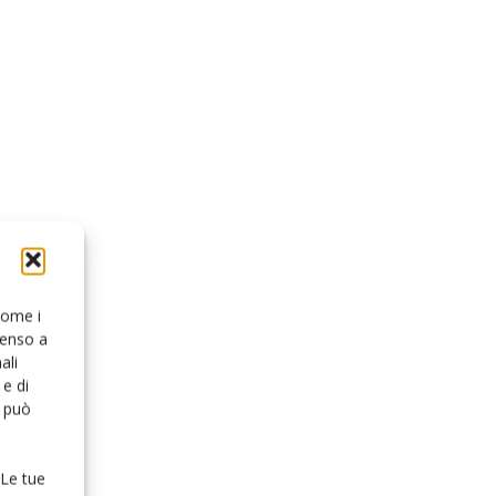
 come i
senso a
ali
e di
o può
 Le tue