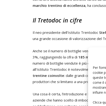
marchio trentino di eccellenza
, ha concluso
Il Tretodoc in cifre
Il neo presidente dell’Istituto Trentodoc
Ste
una grande occasione di valorizzazione del T
Anche se il numero di bottiglie vendute nel 20
3%, raggiungendo la cifra di
185 milioni di e
numero di bottiglie vendute è più che raddop
Per forni
all’Istituto Trentodoc è notevolmente aume
cookie p
trentine coinvolte
: dalle grandi come Ferrar
queste t
produttori che si limitano a una produzione di 
come il 
mostrare
influire
Una cosa è certa, l’introduzione e lo svilupp
aziende che hanno scelto di imboccare quest
Clicca q