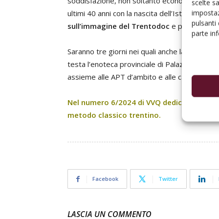
soddisfazione, non soltanto economica. Cert
scelte s
impostaz
ultimi 40 anni con la nascita dell’Istituto Tr
pulsanti
sull’immagine del Trentodoc
e più in gener
parte in
Saranno tre giorni nei quali anche la città di Tre
testa l’enoteca provinciale di Palazzo Rocca
assieme alle APT d’ambito e alle case produtt
Nel numero 6/2024 di VVQ dedicheremo uno
metodo classico trentino.
Facebook
Twitter
LASCIA UN COMMENTO